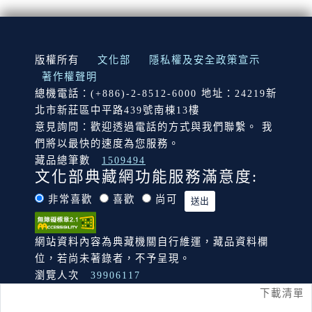
:::
版權所有
文化部
隱私權及安全政策宣示
著作權聲明
總機電話：(+886)-2-8512-6000 地址：24219新
北市新莊區中平路439號南棟13樓
意見詢問：歡迎透過電話的方式與我們聯繫。 我
們將以最快的速度為您服務。
藏品總筆數
1509494
文化部典藏網功能服務滿意度:
非常喜歡
喜歡
尚可
網站資料內容為典藏機關自行維運，藏品資料欄
位，若尚未著錄者，不予呈現。
瀏覽人次
39906117
下載清單