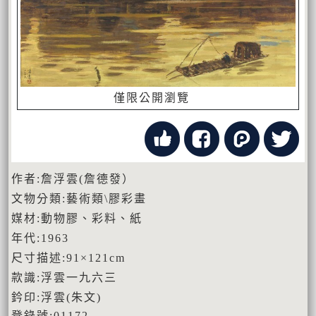
僅限公開瀏覽
作者:詹浮雲(詹德發）
文物分類:藝術類\膠彩畫
媒材:動物膠、彩料、紙
年代:1963
尺寸描述:91×121cm
款識:浮雲一九六三
鈐印:浮雲(朱文)
登錄號:01172