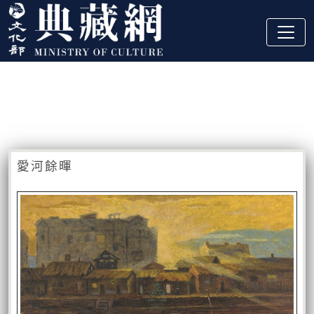
跳到主要內容
:::
藏品資訊
:::
愛河餘暉