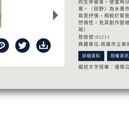
的生命實景，使當時
覺。〈田野〉為水墨
寫意抒情，相較於緊
然情性，見其創作脈
琦）
登錄號:05211
典藏單位:高雄市立美
詳細資料
授權資
描述文字授權：僅限