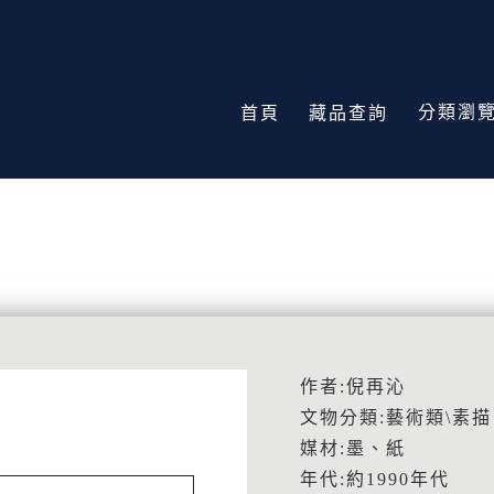
分類瀏
首頁
藏品查詢
作者:倪再沁
文物分類:藝術類\素描
媒材:墨、紙
年代:約1990年代