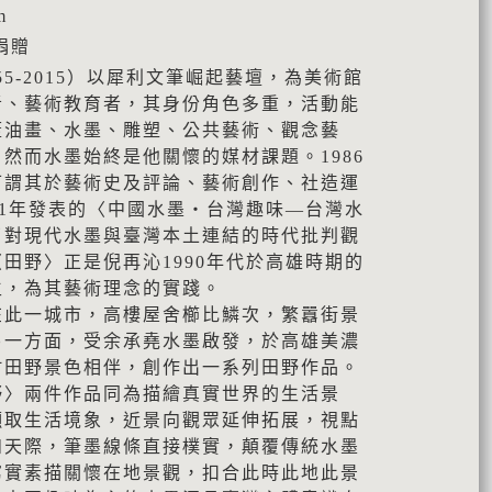
m
捐贈
55-2015）以犀利文筆崛起藝壇，為美術館
者、藝術教育者，其身份角色多重，活動能
蓋油畫、水墨、雕塑、公共藝術、觀念藝
然而水墨始終是他關懷的媒材課題。1986
可謂其於藝術史及評論、藝術創作、社造運
91年發表的〈中國水墨・台灣趣味—台灣水
了對現代水墨與臺灣本土連結的時代批判觀
田野〉正是倪再沁1990年代於高雄時期的
生，為其藝術理念的實踐。
一城市，高樓屋舍櫛比鱗次，繁囂街景
另一方面，受余承堯水墨啟發，於高雄美濃
村田野景色相伴，創作出一系列田野作品。
野〉兩件作品同為描繪真實世界的生活景
擷取生活境象，近景向觀眾延伸拓展，視點
如天際，筆墨線條直接樸實，顛覆傳統水墨
寫實素描關懷在地景觀，扣合此時此地此景