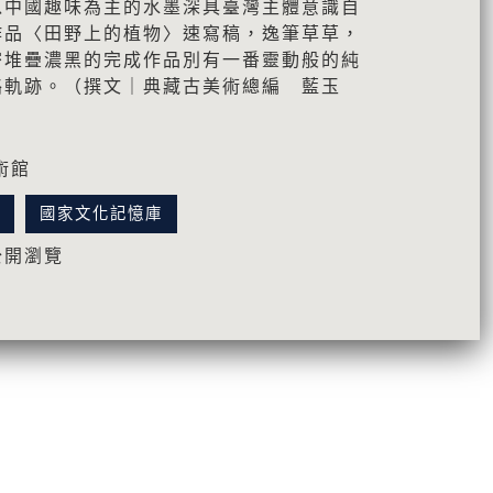
以中國趣味為主的水墨深具臺灣主體意識自
作品〈田野上的植物〉速寫稿，逸筆草草，
密堆疊濃黑的完成作品別有一番靈動般的純
絡軌跡。（撰文｜典藏古美術總編 藍玉
術館
訊
國家文化記憶庫
公開瀏覽