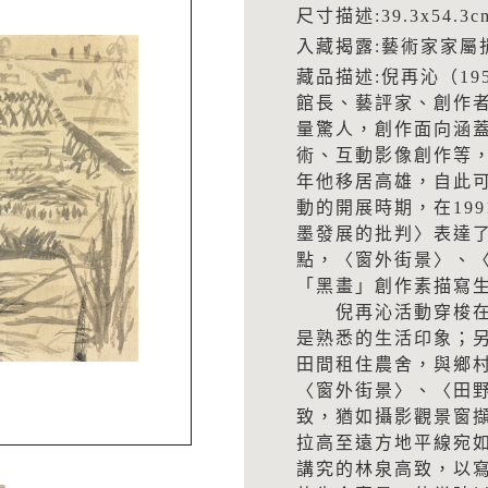
尺寸描述:39.3x54.3c
入藏揭露:藝術家家屬
藏品描述:倪再沁（19
館長、藝評家、創作
量驚人，創作面向涵
術、互動影像創作等，
年他移居高雄，自此
動的開展時期，在19
墨發展的批判〉表達
點，〈窗外街景〉、〈
「黑畫」創作素描寫
倪再沁活動穿梭在此
是熟悉的生活印象；
田間租住農舍，與鄉
〈窗外街景〉、〈田
致，猶如攝影觀景窗
拉高至遠方地平線宛
講究的林泉高致，以