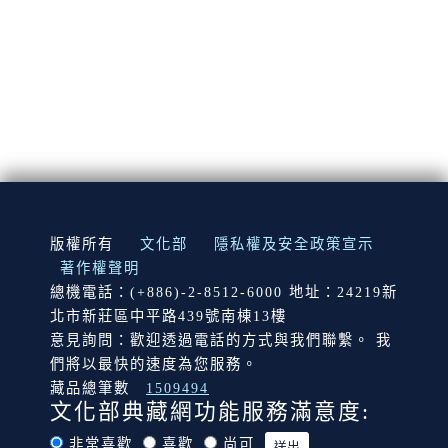
:::
版權所有
文化部
隱私權及安全政策宣示
著作權聲明
總機電話：(+886)-2-8512-6000 地址：24219新
北市新莊區中平路439號南棟13樓
意見詢問：歡迎透過電話的方式與我們聯繫。 我
們將以最快的速度為您服務。
藏品總筆數
1509494
文化部典藏網功能服務滿意度:
非常喜歡
喜歡
尚可