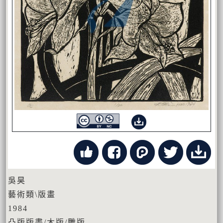
吳昊
藝術類\版畫
1984
凸版版畫/木版/雕版