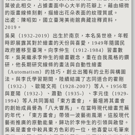
葉彼此相交，占據畫面中心大半的花瓣上，藉由細微
的版畫線條刻劃，描繪出花朵表面的紋理質感。
出處：陳昭如，國立臺灣美術館典藏詮釋資料，
2019。
吳昊（1932-2019）出生於南京，本名吳世祿，年輕
時即展露其對於繪畫的天份與喜愛，1949年隨國民
政府遷移至臺灣。向李仲生（1912-1984）習畫數
年，吳昊繼承李仲生的繪畫觀念，重在自我風格的鑽
研，他長期研究線條的畫法與自動性繪畫
（Automatism）的技巧，創㐀出獨有的㐀形與構圖
法。與李氏學習期間，陸續結識了志同道合的霍剛
（1932-）、歐陽文苑（1928-2007）等人。1956年
與夏陽（1932-）、蕭勤（1935-）、李元佳（1929-
1994）等人共同籌組「東方畫會」，藝壇將其畫會
的創始成員譽為「八大響馬」。在當時現代繪畫荒蕪
的年代，「東方畫會」帶領一波藝術風潮，這股現代
藝術推廣的原動能量，歸功於李仲生的引領與啟發。
吳昊是畫會中較具東方色彩的一位，他喜愛以毛筆來