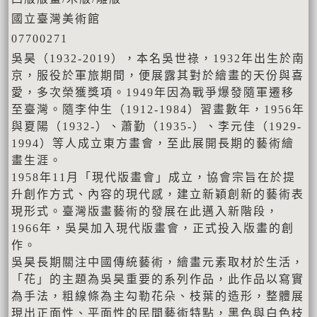
國立臺灣美術館
07700271
吳昊（1932-2019），本名吳世祿，1932年出生於南
京，服役於軍旅期間，便展露其對於繪畫的天份與喜
愛，多次榮獲獎項。1949年因為戰爭爆發隨軍遷移
至臺灣。隨李仲生（1912-1984）習畫數年，1956年
與夏陽（1932-）、蕭勤（1935-）、李元佳（1929-
1994）等人成立東方畫會，至此展開長期的藝術繪
畫生涯。
1958年11月「現代版畫會」成立，協會宗旨在於提
升創作方式、內容的現代感，建立新穎創新的藝術表
現形式。臺灣版畫藝術的發展在此邁入新階段，
1966年，吳昊加入現代版畫會，正式投入版畫的創
作。
吳昊長期關注中國傳統藝術，繪畫元素取材於生活，
「花」的主題為吳昊重要的系列作品，此作品以寫實
為手法，粗線條為主勾勒花朵、枝葉的造形，整體展
現出正面性、平面性的民間藝術特點，黑色與白色枝