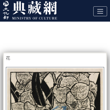
跳到主要內容
:::
藏品資訊
:::
花