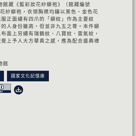
物館藏《藍彩妝花紗蟒袍》（館藏編號
彩妝花紗蟒袍，衣領胸襟均鑲以黑色、金色花
袍服正面繡有四爪的「蟒紋」作為主要紋
著的人身份雖高，但並非九五之尊。本件蟒
色布面上另繡有瑞鶴紋、八寶紋、雲氣紋，
視覺上予人大方華貴之感，應為配合盛典禮
物館
訊
國家文化記憶庫