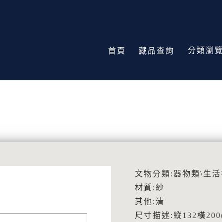
分類瀏
首頁
藏品查詢
文物分類:器物類\生
材質:紗
其他:清
尺寸描述:縱132橫200(