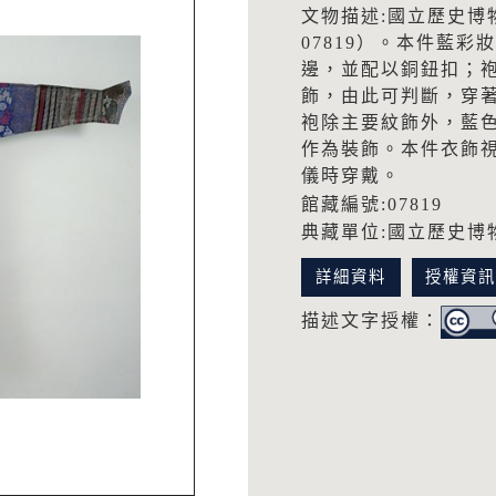
文物描述:國立歷史博
07819）。本件藍
邊，並配以銅鈕扣；
飾，由此可判斷，穿
袍除主要紋飾外，藍
作為裝飾。本件衣飾
儀時穿戴。
館藏編號:07819
典藏單位:國立歷史博
詳細資料
授權資
描述文字授權：