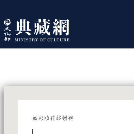
跳到主要內容
:::
藏品資訊
:::
藍彩妝花紗蟒袍