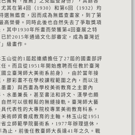
他已擁有「推薦」之免鑑查身份），其餘各
其在第4回（1930）和第6回（1932）均
獲特選無鑑查，因而成為無鑑查畫家，到了第
的最高榮譽。同時此後也自然失去了爭取獎項
，其中1930年所畫而榮獲第4回臺展之特
已於2015年通過文化部審定，成為臺灣近
寶」級畫作。
玉山從的1屆起連續擔任了27屆的國畫部評
任。而且從1951年開始應聘而任教於臺灣
（國立臺灣師大美術系前身），由於當年接
範，膠彩畫不在學校課程範圍之內，而以注
水墨畫）與西畫為學校美術教育之主要內
彩、水墨兼長，甚至書法和詩文、漢學也頗
，自然可以很輕鬆的無縫接軌。臺灣師大藝
最具代表性的大專院校專業美術教育科系，
美術師資養成教育的主軸。林玉山從1951
省立師範學院藝術系，1977年辦理退休，
2年為止，前後任教臺師大長達41年之久。戰