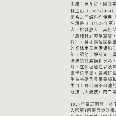
出處：黃冬富，國立臺
林玉山（1907-20
術系之開課料均使用
名題畫（自1929年
人、桃城散人。其祖
「風雅軒」的裱畫店
祥），蔣才兩位民俗
的業餘南畫家伊坂旭
年，讓他了解詩文、書
澄波請益素描和水彩，
月，在伊坂旭江以及
畫學校學畫。最初研
生為基礎且具筆墨韻
生自上野公園不忍池
競技（大競技）的二
1927年臺展開辦，
入選第1回臺展東洋畫