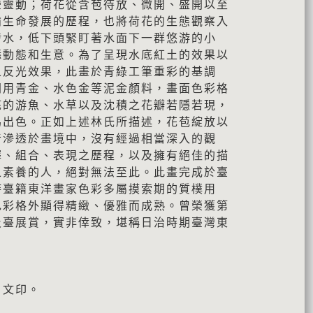
瑩靈動；荷花從含苞待放、微開、盛開以至
喻生命發展的歷程，也將荷花的生態觀察入
涉水，低下頭緊盯著水面下一群悠游的小
添動態和生意。為了呈現水底紅土的效果以
之反光效果，此畫於青綠工筆重彩的基調
間用青金、水色金等泥金顏料，畫面色彩格
底的游魚、水草以及沈積之花瓣若隱若現，
為出色。正如上述林氏所描述，花苞綻放以
音滲透於畫境中，沒有經過相當深入的觀
擇、組合、表現之歷程，以及擁有絕佳的描
之素養的人，絕對無法至此。此畫完成於臺
時臺籍東洋畫家色彩多屬摸索期的質樸用
色彩格外顯得精緻、優雅而成熟。曾榮獲第
及臺展賞，實非倖致，堪稱日治時期臺灣東
白文印。