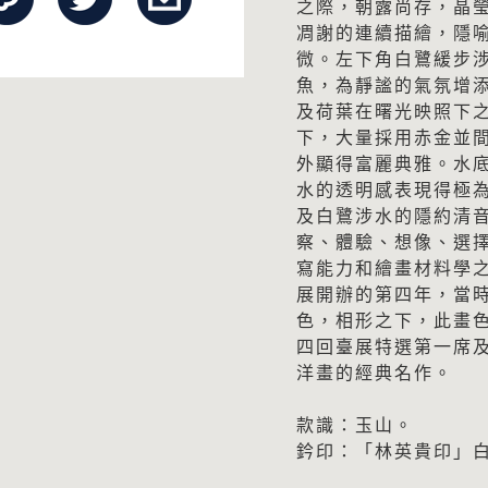
之際，朝露尚存，晶
凋謝的連續描繪，隱
微。左下角白鷺緩步
魚，為靜謐的氣氛增
及荷葉在曙光映照下
下，大量採用赤金並
外顯得富麗典雅。水
水的透明感表現得極
及白鷺涉水的隱約清
察、體驗、想像、選
寫能力和繪畫材料學
展開辦的第四年，當
色，相形之下，此畫
四回臺展特選第一席
洋畫的經典名作。
款識：玉山。
鈐印：「林英貴印」