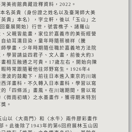
灣美術館典藏詮釋資料，2022。
04）本名英貴（身份證之姓名以及臺灣師大美
「英貴」本名），字立軒，後以「玉山」之
第3回臺展開始）行世，號雲樵子、諸羅山
父、父親皆能畫，家位於嘉義市的美街經營
，自幼耳濡目染，童年時隨蔡禎祥（騰
畫師學畫，少年時期隨任職於嘉義地方法院
江，學習請益四君子、文人畫，前後大約3
畫相互融通之可貴。17歲左右，開始向陳
暇時常跟隨著他往郊野寫生。1926年4
陳澄波的鼓勵下，前往日本進入東京的川端
讀西洋畫科，不久轉入日本畫科，學習以寫
致的「四條派」畫風。在川端期間，曾以寫
的〈微雨初晴〉之水墨畫作，獲得期末特別
等獎。
林玉山以〈大南門〉和〈水牛〉兩件膠彩畫作
部。此後除了1943年的第6回府展林玉山因