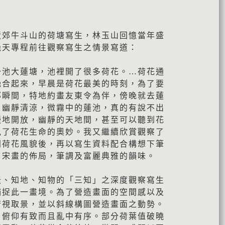
近郊牛斗山的荷塘寫生，林玉山回憶當年盛
幾天專程前往觀察寫生之情景寫道：
一池大蓮塘，池裡開了很多荷花。…荷花通
晚合起來，早晨是荷花最美的時刻，為了要
那瞬間，特地約畫友東令為伴，傍晚就去蓮
，幽靜清涼，微霧中的蓮池，真的有說不出
慢地開放，幽靜的天地間，甚至可以聽到花
見了荷花生命的奧妙。我又繼續欣賞觀察了
同荷花風貌後，再以寫生資料配合構想下筆
了宋畫的佈局，筆調及富麗典雅的韻味。
天、知地、知物的「三知」之深度觀察寫生
捕捉此一畫境。為了營造畫面的空間感以及
俯視取景，並以斜線構圖營造畫面之動勢。
，俯仰有致而且亂中有序。部分荷葉值破曉