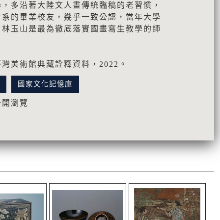
學，多沿著大陸文人畫傳統臨稿的老習慣，
術系的畢業校友，幾乎一致公認，當年大學
，林玉山是最為徹底落實國畫寫生教學的師
灣美術館典藏詮釋資料，2022。
訊
國家文化記憶庫
公開瀏覽