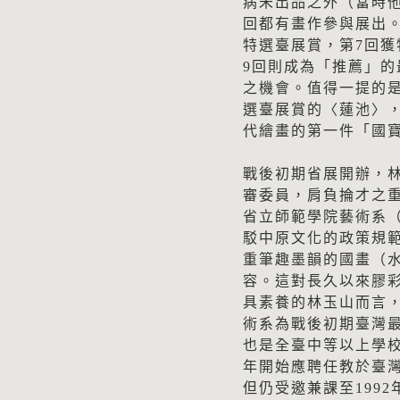
病未出品之外（當時
回都有畫作參與展出。尤
特選臺展賞，第7回
9回則成為「推薦」
之機會。值得一提的是
選臺展賞的〈蓮池〉，
代繪畫的第一件「國
戰後初期省展開辦，林
審委員，肩負掄才之重
省立師範學院藝術系
駁中原文化的政策規
重筆趣墨韻的國畫（
容。這對長久以來膠
具素養的林玉山而言
術系為戰後初期臺灣
也是全臺中等以上學校
年開始應聘任教於臺灣
但仍受邀兼課至199