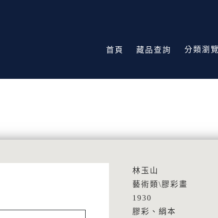
分類瀏
首頁
藏品查詢
林玉山
藝術類\膠彩畫
1930
膠彩、絹本