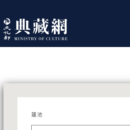
跳到主要內容
:::
藏品資訊
:::
蓮池