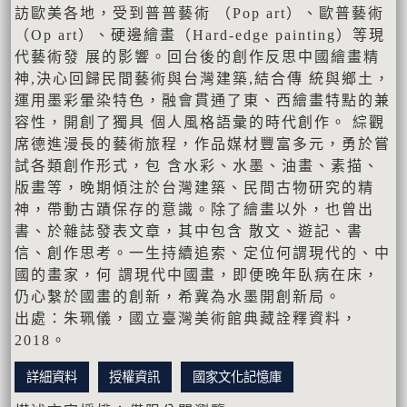
訪歐美各地，受到普普藝術 （Pop art）、歐普藝術
（Op art）、硬邊繪畫（Hard-edge painting）等現
代藝術發 展的影響。回台後的創作反思中國繪畫精
神,決⼼回歸民間藝術與台灣建築,結合傳 統與鄉⼟，
運⽤墨彩暈染特⾊，融會貫通了東、西繪畫特點的兼
容性，開創了獨具 個⼈風格語彙的時代創作。 綜觀
席德進漫長的藝術旅程，作品媒材豐富多元，勇於嘗
試各類創作形式，包 含⽔彩、⽔墨、油畫、素描、
版畫等，晚期傾注於台灣建築、民間古物研究的精
神，帶動古蹟保存的意識。除了繪畫以外，也曾出
書、於雜誌發表⽂章，其中包含 散⽂、遊記、書
信、創作思考。⼀⽣持續追索、定位何謂現代的、中
國的畫家，何 謂現代中國畫，即便晚年臥病在床，
仍⼼繫於國畫的創新，希冀為⽔墨開創新局。
出處：朱珮儀，國立臺灣美術館典藏詮釋資料，
2018。
詳細資料
授權資訊
國家文化記憶庫