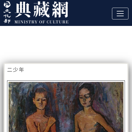
跳到主要內容
:::
藏品資訊
:::
二少年