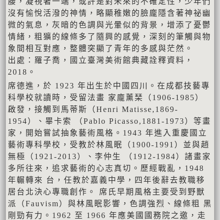
腰，凝視著一端，或許是對未來的不確定性，少年們
沒有愉悅活潑的神情，略顯稚嫩的臉龐隱含著神祕幽
微的氣息，灰暗的色調與光暈似的背景，增添了憂鬱
情緒，粗獷的線條多了隨興的感覺，深刻的筆觸與物
象間相互對應，整體突顯了青年的多感與茫然。
出處：羅子喬，國立臺灣美術館典藏詮釋資料，
2018。
席德進，於 1923 年出⽣於中國四川。在成都技藝專
科學校就讀時，受留法畫 家龐薰琹（1906-1985）
啟發，接觸到⾺蒂斯（Henri Matisse,1869-
1954）、畢卡索 （Pablo Picasso,1881-1973）等畫
家，開始嘗試抽象藝術風格。1943 年進入重慶國⽴
藝術專科學校，受教於林風眠（1900-1991）並與趙
無極（1921-2013）、李仲⽣ （1912-1984）諸畫家
多所往來，追求藝術的⼼志真切。歷經戰亂，1948
年輾轉來 台，任教於嘉義中學，四年後辭去教職移
居台北決⼼專職創作。 席氏早期風格主要受到野獸
派（Fauvism）與林風眠影響，⾊調強烈、線條粗 ⿊
剛勁有⼒。1962 至 1966 年應美國國務院之邀，⾛