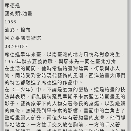
席德進
藝術類\油畫
1956
油彩、棉布
國立臺灣美術館
08200187
席德進早年來臺，以南臺灣的地方風情為對象寫生，
1952年辭去嘉義教職，與廖未先一同在臺北打拼，
在生活的期間，他時常描繪臺灣建築、街景與小人
物，同時受到當時現代藝術的風潮，西洋繪畫大師們
的特色都融進了席德進的作品中。
在〈二少年〉中，不論是氣氛的營造，還是繪畫的技
法與表現，都能稍稍窺見早期畢卡索藍色時期畫風的
影子，藝術家筆下的人物有著修長的身軀，以及纖細
的線條，無疑受到畢卡索的影響，畫面中的主角占了
整幅畫絕大部分，兩位少年有著黝黑的皮膚，他們靜
默地站立，一方雙手交叉放在胸前；一方的手叉著