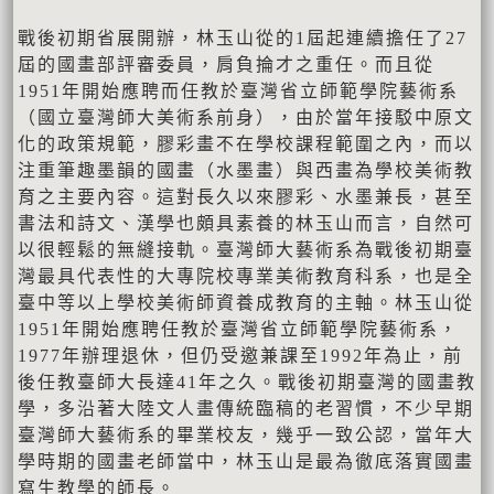
戰後初期省展開辦，林玉山從的1屆起連續擔任了27
屆的國畫部評審委員，肩負掄才之重任。而且從
1951年開始應聘而任教於臺灣省立師範學院藝術系
（國立臺灣師大美術系前身），由於當年接駁中原文
化的政策規範，膠彩畫不在學校課程範圍之內，而以
注重筆趣墨韻的國畫（水墨畫）與西畫為學校美術教
育之主要內容。這對長久以來膠彩、水墨兼長，甚至
書法和詩文、漢學也頗具素養的林玉山而言，自然可
以很輕鬆的無縫接軌。臺灣師大藝術系為戰後初期臺
灣最具代表性的大專院校專業美術教育科系，也是全
臺中等以上學校美術師資養成教育的主軸。林玉山從
1951年開始應聘任教於臺灣省立師範學院藝術系，
1977年辦理退休，但仍受邀兼課至1992年為止，前
後任教臺師大長達41年之久。戰後初期臺灣的國畫教
學，多沿著大陸文人畫傳統臨稿的老習慣，不少早期
臺灣師大藝術系的畢業校友，幾乎一致公認，當年大
學時期的國畫老師當中，林玉山是最為徹底落實國畫
寫生教學的師長。