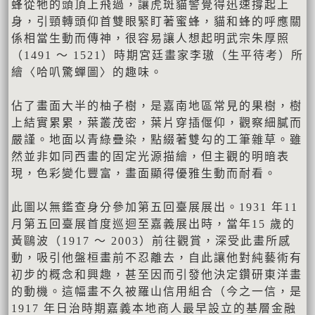
蜂從牠的頭頂上飛過，讓虎斑貓警覺得迅速撐起上
身，引頸轉頭仰首雙眼緊盯著蜜蜂，貓和蜂的呼應關
係相當生動而傳神，很容易讓人想起明武宗朱厚照
（1491 ～ 1521）時期宮廷畫家李璈（生平待考）所
繪〈哈叭驚蟬圖〉的趣味。
佔了畫面大半的柚子樹，是嘉南地區常見的果樹，樹
上結實累累，葉叢茂密，葉片穿插偃仰，觀察細膩而
嚴謹。地面以青綠疊染，點綴著雙勾的工筆雜草。雖
然並非如同西畫的固定光源描繪，但主觀的明暗表
現，色彩變化豐富，畫面顯得優雅生動而耐看。
此圖以無鑑查身分參加第五回臺展展出。1931 年11
月第五回臺展首度巡迴至嘉義展出時，當年15 歲的
黃鷗波（1917 ～ 2003）前往觀賞，深受此畫所感
動，吸引他盤桓畫前不忍離去，自此讓他對純藝術有
初步的概念和興趣，甚至因而引發他決定鑽研東洋畫
的動機。這幅畫不久被羅山信用組合（今之一信，是
1917 年日治時期嘉義本地商人最早設立的基層金融