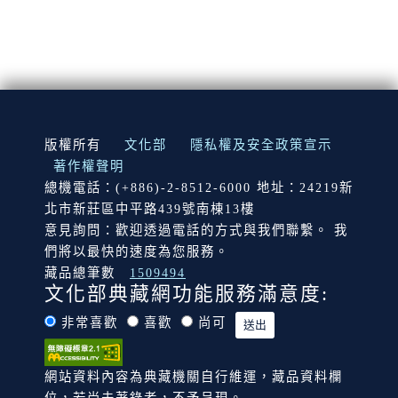
:::
版權所有
文化部
隱私權及安全政策宣示
著作權聲明
總機電話：(+886)-2-8512-6000 地址：24219新
北市新莊區中平路439號南棟13樓
意見詢問：歡迎透過電話的方式與我們聯繫。 我
們將以最快的速度為您服務。
藏品總筆數
1509494
文化部典藏網功能服務滿意度:
非常喜歡
喜歡
尚可
網站資料內容為典藏機關自行維運，藏品資料欄
位，若尚未著錄者，不予呈現。