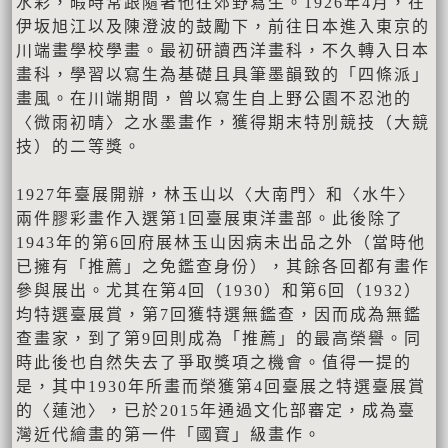
水彩，暇時常跟隨著他往郊野寫生。1926年4月，在
伊坂旭江以及陳澄波的鼓勵下，前往日本進入東京的
川端畫學校學畫。最初研讀西洋畫科，不久轉入日本
畫科，學習以寫生為基礎且具筆墨韻致的「四條派」
畫風。在川端期間，曾以寫生自上野公園不忍池的
〈微雨初晴〉之水墨畫作，獲得期末特別競技（大競
技）的二等獎。
1927年臺展開辦，林玉山以〈大南門〉和〈水牛〉
兩件膠彩畫作入選第1回臺展東洋畫部。此後除了
1943年的第6回府展林玉山因病未出品之外（當時他
已擁有「推薦」之免鑑查身份），其餘各回都有畫作
參與展出。尤其在第4回（1930）和第6回（1932）
均特選臺展賞，第7回獲特選無鑑查，因而成為無鑑
查畫家，到了第9回則成為「推薦」的最高榮譽。同
時此後也自然失去了爭取獎項之機會。值得一提的
是，其中1930年所畫而榮獲第4回臺展之特選臺展賞
的〈蓮池〉，已於2015年通過文化部審定，成為臺
灣近代繪畫的第一件「國寶」級畫作。