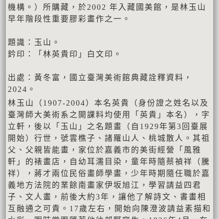
機構。）所購藏，於2002 年入藏國美館，是林玉山
早年階段性重要膠彩畫作之一。
題識：玉山。
鈐印：「林英貴印」白文印。
出處：黃冬富，國立臺灣美術館典藏詮釋資料，
2024。
林玉山（1907-2004）本名英貴（身份證之姓名以及
臺灣師大美術系之開課料均使用「英貴」本名），字
立軒，後以「玉山」之名題畫（自1929年第3回臺展
開始）行世，號雲樵子、諸羅山人、桃城散人。其祖
父、父親皆能畫，家位於嘉義市的美街經營「風雅
軒」的裱畫店，自幼耳濡目染，童年時隨蔡禎祥（騰
祥），蔣才兩位民俗畫師學畫，少年時期隨任職於嘉
義地方法院的業餘南畫家伊坂旭江，學習請益四君
子、文人畫，前後大約3年，讓他了解詩文、書畫相
互融通之可貴。17歲左右，開始向陳澄波請益素描和