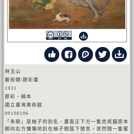
林玉山
藝術類\膠彩畫
1931
膠彩、絹本
國立臺灣美術館
09100106
「朱欒」是柚子的別名，畫面正下方一隻虎斑貓原本
朝向右方慵懶地趴在柚子樹蔭下憩息，突然間一隻蜜