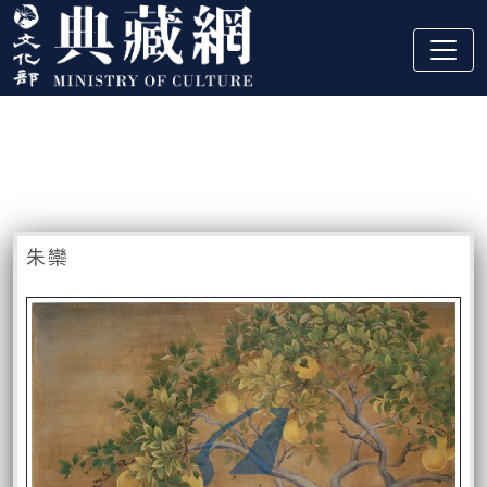
跳到主要內容
:::
藏品資訊
:::
朱欒