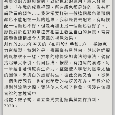
有廣泛的興趣與鑽研，對於色彩的運用，廖未林曾
說：「在我的感覺裡頭，所有顏色都是好的，沒有所
謂難看的顏色……我常常要打破一般這個顏色跟那個
顏色不能配在一起的迷思，我就是要去配它，有時候
配一個顏色不好，但是再加上另一個顏色就好了。」
廖氏對於色彩的掌控有相當主觀且自由的意志，常常
將顏色建構出令人驚豔的視覺效果。
創作於2010年春天的〈布料設計手稿10〉，採壓克
力彩繪製，特別的是，畫面僅有黑與白，與以往鮮麗
的風格很不一樣，抽象的線條宛如書法的筆法，偶爾
抬起筆尖牽引、偶爾停滯、按壓，有拖尾的痕跡，每
一筆蘊含著情感與生命力，整體使人聯想到陰陽太極
的圖像，黑與白的虛實共生、彼此交融又合一，從另
一個角度觀看，也好似萌發的枝枒與花卉，整體介於
規則與流動之間，暫時使人忘卻了物象，沉浸在無須
言說的意境當中。
出處：羅子喬，國立臺灣美術館典藏詮釋資料，
2020。