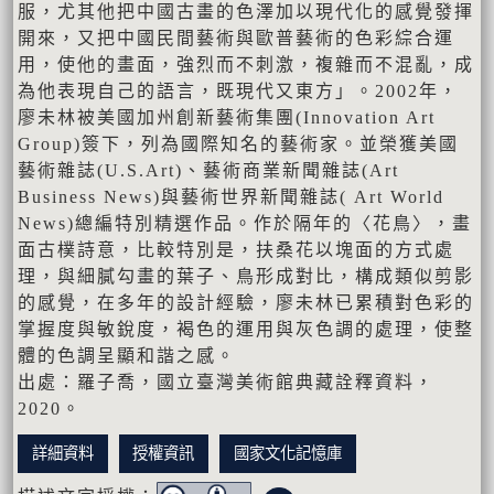
服，尤其他把中國古畫的色澤加以現代化的感覺發揮
開來，又把中國民間藝術與歐普藝術的色彩綜合運
用，使他的畫面，強烈而不刺激，複雜而不混亂，成
為他表現自己的語言，既現代又東方」。2002年，
廖未林被美國加州創新藝術集團(Innovation Art
Group)簽下，列為國際知名的藝術家。並榮獲美國
藝術雜誌(U.S.Art)、藝術商業新聞雜誌(Art
Business News)與藝術世界新聞雜誌( Art World
News)總編特別精選作品。作於隔年的〈花鳥〉，畫
面古樸詩意，比較特別是，扶桑花以塊面的方式處
理，與細膩勾畫的葉子、鳥形成對比，構成類似剪影
的感覺，在多年的設計經驗，廖未林已累積對色彩的
掌握度與敏銳度，褐色的運用與灰色調的處理，使整
體的色調呈顯和諧之感。
出處：羅子喬，國立臺灣美術館典藏詮釋資料，
2020。
詳細資料
授權資訊
國家文化記憶庫