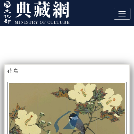
跳到主要內容
:::
藏品資訊
:::
花鳥