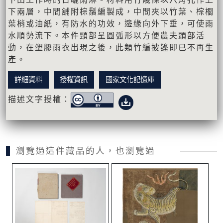
下兩層，中間舖附棕鬚編製成，中間夾以竹葉、棕櫚
葉梢或油紙，有防水的功效，邊緣向外下垂，可使雨
水順勢流下。本件頸部呈圓弧形以方便農夫頭部活
動，在塑膠雨衣出現之後，此類竹編披篷即已不再生
產。
詳細資料
授權資訊
國家文化記憶庫
描述文字授權：
瀏覽過這件藏品的人，也瀏覽過