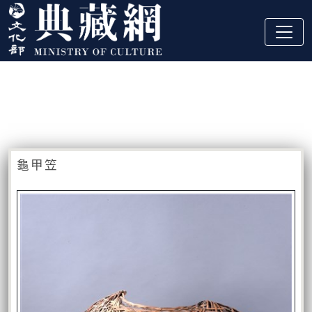
跳到主要內容
:::
藏品資訊
:::
龜甲笠