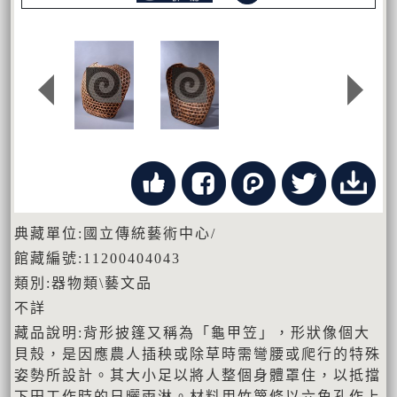
典藏單位:國立傳統藝術中心/
館藏編號:11200404043
類別:器物類\藝文品
不詳
藏品說明:背形披篷又稱為「龜甲笠」，形狀像個大
貝殼，是因應農人插秧或除草時需彎腰或爬行的特殊
姿勢所設計。其大小足以將人整個身體罩住，以抵擋
下田工作時的日曬雨淋。材料用竹篾條以六角孔作上