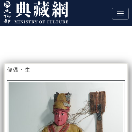
跳到主要內容
:::
藏品資訊
:::
傀儡．生