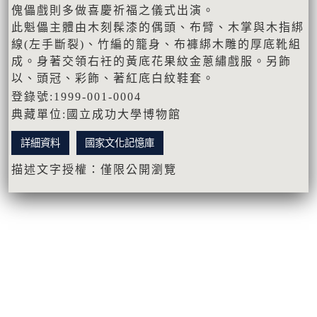
傀儡戲則多做喜慶祈福之儀式出演。
此魁儡主體由木刻髹漆的偶頭、布臂、木掌與木指綁
線(左手斷裂)、竹編的籠身、布褲綁木雕的厚底靴組
成。身著交領右衽的黃底花果紋金蔥繡戲服。另飾
以、頭冠、彩飾、著紅底白紋鞋套。
登錄號:1999-001-0004
典藏單位:國立成功大學博物館
詳細資料
國家文化記憶庫
描述文字授權：僅限公開瀏覽