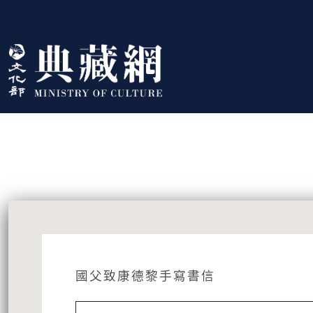
跳到主要內容
:::
藏品資訊
:::
國父致康德黎手寫書信