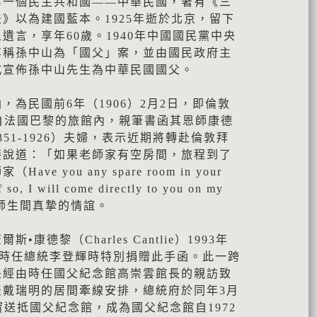
第一個民主共和國——中華民國，著有《三
》以為建國藍本。1925年逝於北京，留下
遺言，享年60歲。1940年中國國民黨中央
尊稱孫中山為「國父」案，並由國民政府主
式宣佈孫中山先生為中華民國國父。
，為民國前6年（1906）2月2日，即倫敦
自法國巴黎的旅館內，親筆書函其恩師康德
e, 1851-1926）夫婦，表示近期將轉赴倫敦拜
接說道：「如果老師家有空房間，旅程到了
e you any spare room in your
f so, I will come directly to you on my
證了師生間真摯的情誼。
康德黎（Charles Cantlie）1993年
見時任總統李登輝時特別捐贈此手函。此一跨
是經由時任國父紀念館高崇雲館長的親訪致
表戴瑞明的居間牽線安排，總統府於同年3月
寶送抵國父紀念館，成為國父紀念館自1972