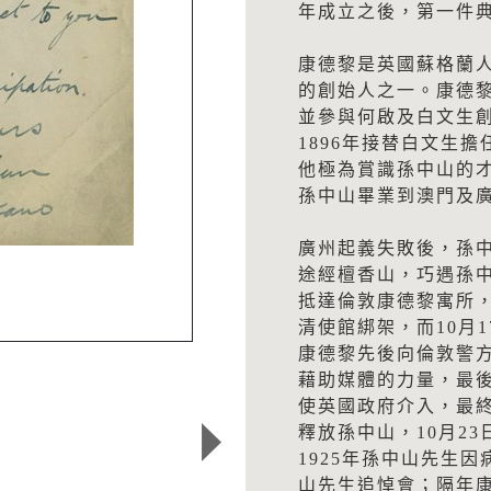
年成立之後，第一件
康德黎是英國蘇格蘭
的創始人之一。康德黎
並參與何啟及白文生創
1896年接替白文生
他極為賞識孫中山的
孫中山畢業到澳門及
廣州起義失敗後，孫
途經檀香山，巧遇孫中
抵達倫敦康德黎寓所，
清使館綁架，而10月
康德黎先後向倫敦警
藉助媒體的力量，最
使英國政府介入，最
釋放孫中山，10月2
1925年孫中山先生
山先生追悼會；隔年康