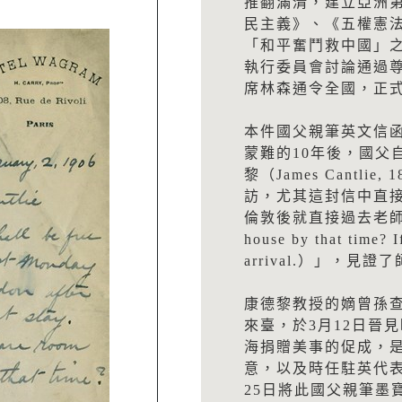
推翻滿清，建立亞洲
民主義》、《五權憲法
「和平奮鬥救中國」之
執行委員會討論通過
席林森通令全國，正
本件國父親筆英文信函
蒙難的10年後，國父
黎（James Cantli
訪，尤其這封信中直
倫敦後就直接過去老師家（Hav
house by that time? I
arrival.）」，見
康德黎教授的嫡曾孫查爾斯•
來臺，於3月12日晉
海捐贈美事的促成，
意，以及時任駐英代
25日將此國父親筆墨