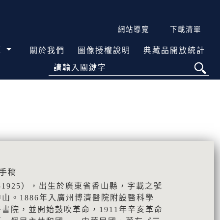
網站導覽
下載清單
覽
關於我們
圖像授權說明
典藏品開放統計
請輸入關鍵字
\手稿
6-1925），出生於廣東省香山縣，字載之號
山。1886年入廣州博濟醫院附設醫科學
書院，並開始鼓吹革命，1911年辛亥革命