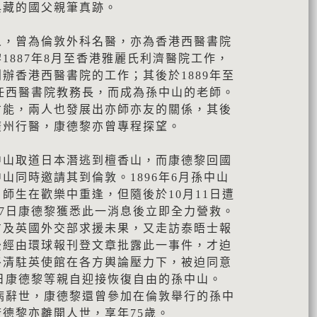
典藏的國父親筆真跡。
人，曾為倫敦外科名醫，亦為香港西醫書院
1887年8月至香港雅麗氏利濟醫院工作，
辦香港西醫書院的工作；其後於1889年至
擔任西醫書院教務長，而成為孫中山的老師。
才能，兩人也發展出亦師亦友的關係，其後
廣州行醫，康德黎亦曾專程探望。
中山取道日本潛逃到檀香山，而康德黎回國
山同時邀請其到倫敦。1896年6月孫中山
師生在歡樂中重逢，但隨後於10月11日遭
17日康德黎獲悉此一消息後立即全力營救。
方及英國外交部求援未果，又走訪泰晤士報
後經由環球報刊登文章批露此一事件，才迫
終清駐英使館在各方輿論壓力下，被迫同意
3日康德黎等親自迎接恢復自由的孫中山。
因病辭世，康德黎還曾參加在倫敦舉行的孫中
德黎亦離開人世，享年75歲。