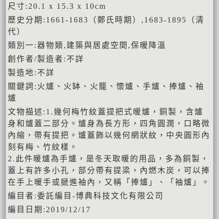
尺寸:20.1 x 15.3 x 10cm
歷史分期:1661-1683（鄭氏時期）,1683-1895（清
代）
類別一:器物類,建築與居處空間,保暖降溫
創作者/製造者:不詳
製造地:不詳
關鍵詞:火爐、火缽、火籠、懷爐、手爐、捧爐、袖
爐
文物描述:1.幾何梅竹紋蓋提把式暖爐，銅製，含爐
身和爐蓋二部分。爐身為長方形，四角圓潤，口略微
內縮，帶有提把。爐蓋飾以幾何網狀紋，中央圓形內
刻有梅、竹紋樣。
2.此件暖爐為手爐，是冬天取暖的用品，多為銅製，
蓋上有許多小孔，部分帶有提梁，內燃木炭，可以捧
在手上暖手或搋進袖內，又稱「捧爐」、「袖爐」。
編目者:委託編目-博典科技文化有限公司
編目日期:2019/12/17