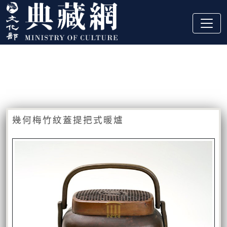
跳到主要內容
:::
藏品資訊
:::
幾何梅竹紋蓋提把式暖爐