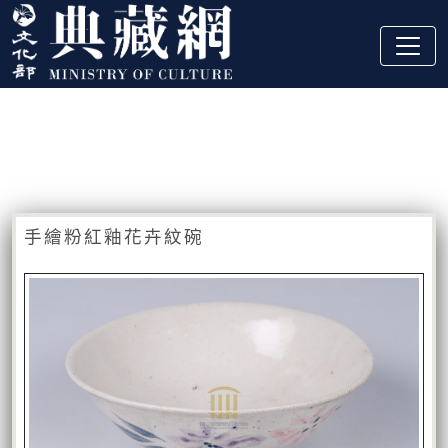
跳到主要內容
:::
藏品資訊
:::
手繪粉紅釉花卉紋碗