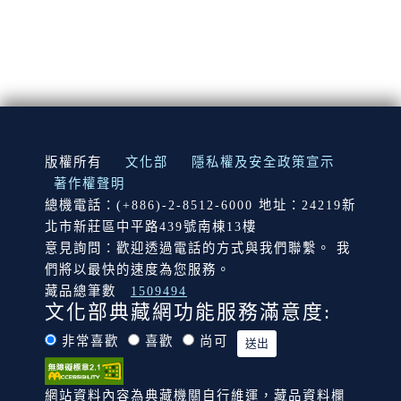
:::
版權所有
文化部
隱私權及安全政策宣示
著作權聲明
總機電話：(+886)-2-8512-6000 地址：24219新
北市新莊區中平路439號南棟13樓
意見詢問：歡迎透過電話的方式與我們聯繫。 我
們將以最快的速度為您服務。
藏品總筆數
1509494
文化部典藏網功能服務滿意度:
非常喜歡
喜歡
尚可
網站資料內容為典藏機關自行維運，藏品資料欄