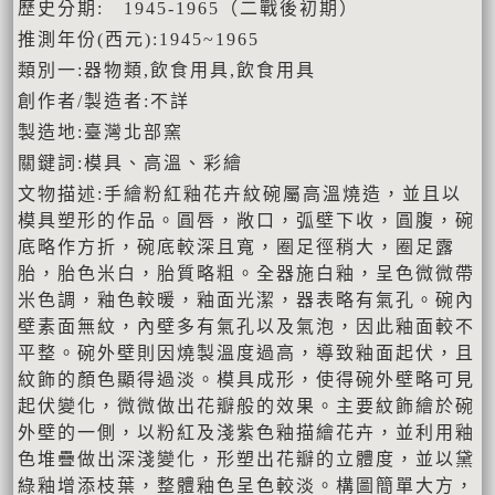
歷史分期: 1945-1965（二戰後初期）
推測年份(西元):1945~1965
類別一:器物類,飲食用具,飲食用具
創作者/製造者:不詳
製造地:臺灣北部窯
關鍵詞:模具、高溫、彩繪
文物描述:手繪粉紅釉花卉紋碗屬高溫燒造，並且以
模具塑形的作品。圓唇，敞口，弧壁下收，圓腹，碗
底略作方折，碗底較深且寬，圈足徑稍大，圈足露
胎，胎色米白，胎質略粗。全器施白釉，呈色微微帶
米色調，釉色較暖，釉面光潔，器表略有氣孔。碗內
壁素面無紋，內壁多有氣孔以及氣泡，因此釉面較不
平整。碗外壁則因燒製溫度過高，導致釉面起伏，且
紋飾的顏色顯得過淡。模具成形，使得碗外壁略可見
起伏變化，微微做出花瓣般的效果。主要紋飾繪於碗
外壁的一側，以粉紅及淺紫色釉描繪花卉，並利用釉
色堆疊做出深淺變化，形塑出花瓣的立體度，並以黛
綠釉增添枝葉，整體釉色呈色較淡。構圖簡單大方，