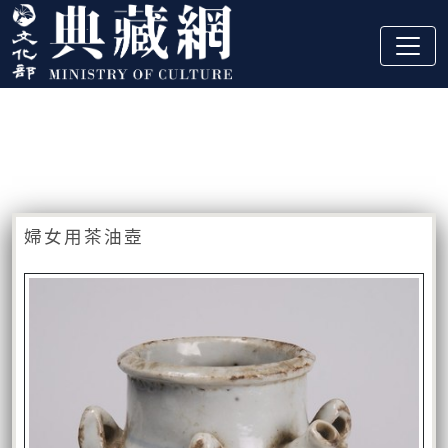
跳到主要內容
:::
藏品資訊
:::
婦女用茶油壺