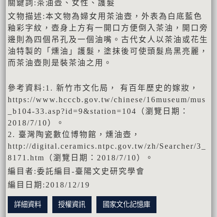
關鍵詞:茶油壺、女性、護髮
文物描述:本文物為婦女用茶油壺，外表為白底藍色
釉彩字紋，壺身上方有一開口方便倒入茶油，開口旁
邊則為四個吊孔及一個油嘴。古代女人以茶油或花生
油特製的「燻油」護髮，塗抹後可使頭髮烏黑亮麗，
而茶油壺則是裝茶油之用。
參考資料:1. 新竹市文化局， 有百年歷史的嫁妝，
https://www.hcccb.gov.tw/chinese/16museum/mus
_b104-33.asp?id=9&station=104（瀏覽日期：
2018/7/10）。
2. 臺灣陶瓷數位博物館，燻油壺，
http://digital.ceramics.ntpc.gov.tw/zh/Searcher/3_
8171.htm（瀏覽日期：2018/7/10）。
編目者:委託編目-臺陽文史研究學會
編目日期:2018/12/19
詳細資料
授權資訊
國家文化記憶庫