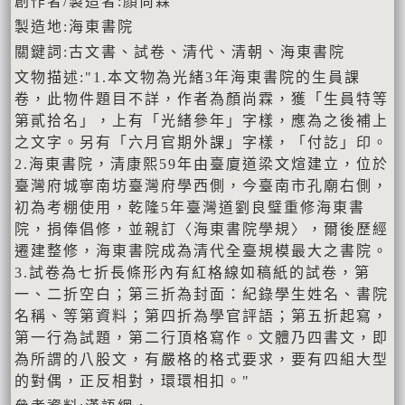
創作者/製造者:顏尚霖
製造地:海東書院
關鍵詞:古文書、試卷、清代、清朝、海東書院
文物描述:"1.本文物為光緒3年海東書院的生員課
卷，此物件題目不詳，作者為顏尚霖，獲「生員特等
第貳拾名」，上有「光緒參年」字樣，應為之後補上
之文字。另有「六月官期外課」字樣，「付訖」印。
2.海東書院，清康熙59年由臺廈道梁文煊建立，位於
臺灣府城寧南坊臺灣府學西側，今臺南市孔廟右側，
初為考棚使用，乾隆5年臺灣道劉良璧重修海東書
院，捐俸倡修，並親訂〈海東書院學規〉，爾後歷經
遷建整修，海東書院成為清代全臺規模最大之書院。
3.試卷為七折長條形內有紅格線如稿紙的試卷，第
一、二折空白；第三折為封面：紀錄學生姓名、書院
名稱、等第資料；第四折為學官評語；第五折起寫，
第一行為試題，第二行頂格寫作。文體乃四書文，即
為所謂的八股文，有嚴格的格式要求，要有四組大型
的對偶，正反相對，環環相扣。"