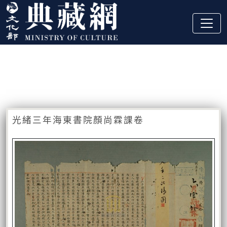
跳到主要內容
:::
藏品資訊
:::
光緒三年海東書院顏尚霖課卷