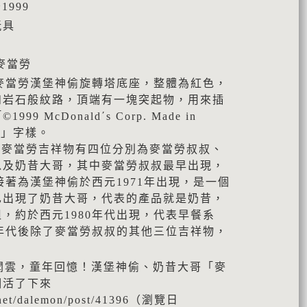
1999
玩具
麥當勞
為麥當勞漢堡神偷旋轉塔底座，整體為紅色，
如岩石般紋路，頂端有一塊突起物，用來插
 McDonald΄s Corp. Made in
/15」字樣。
期麥當勞吉祥物有四位分別為麥當勞叔叔、
以及奶昔大哥，其中麥當勞叔叔最早出現，
接著為漢堡神偷於西元1971年出現，是一個
也出現了奶昔大哥，代表的產品就是奶昔，
，約於西元1980年代出現，代表早餐系
0年代後除了麥當勞叔叔的其他三位吉祥物，
y新聞雲，童年回憶！漢堡神偷、奶昔大哥「麥
個活了下來
y.net/dalemon/post/41396（瀏覽日