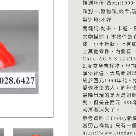
推測年份(西元):1999~
類別一:器物類,娛樂,
製造地:不詳
關鍵詞:動畫、卡通、
文物描述:1.本物件
成一小土丘狀，上有
上其他零件，內側有「©1999
China AG S.S.223
2.麥當勞吉祥物，早
漢堡神偷、大鳥姐姐
約於西元1960年代。
愛偷漢堡的人，同年
最晚出現的是大鳥姐姐
列，但是在西元199
就漸漸消失了。
參考資料:ETtoda
當勞吉祥物」只有一
https://www.ettoda