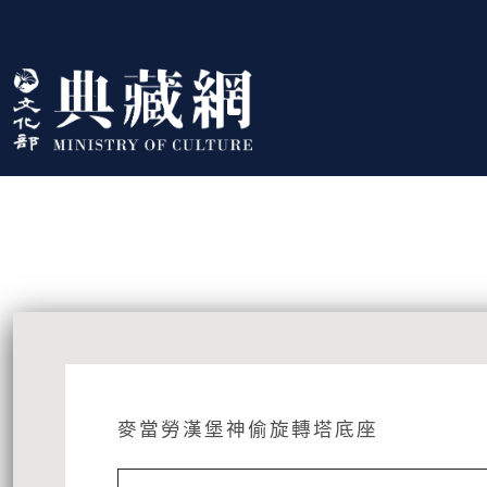
跳到主要內容
:::
藏品資訊
:::
麥當勞漢堡神偷旋轉塔底座