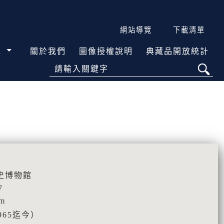
網站導覽
下載清單
覽
關於我們
圖像授權說明
典藏品開放統計
請輸入關鍵字
史博物館
7
cm
965迄今）