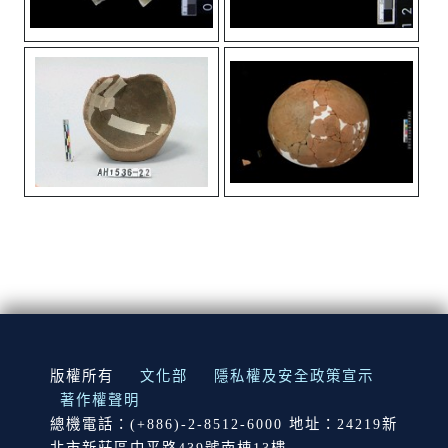
:::
版權所有
文化部
隱私權及安全政策宣示
著作權聲明
總機電話：(+886)-2-8512-6000 地址：24219新