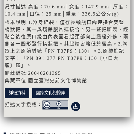
尺寸描述:高度：70.6 mm│寬度：147.9 mm│厚度：
10.4 mm│口徑：25 mm│重量：336.5公公克(g)
標本說明:1.器身碎裂，僅存長頸瓶口緣連接合雙豎
橋狀把，其一與殘餘腹片連接合。另一豎把斷裂，經
黏合後復原口緣由內表面看起頸部向上緩緩外侈，兩
側各一圓形豎行橫狀把。其起端皆略低於唇高。2.陶
器上之原始編號「PN T37P9：130」。3.原袋註記
文字：「PN 89：377 PN T37P9：130〔小口大
腹〕罐」。
館藏編號:20040201395
典藏單位:國立臺灣史前文化博物館
詳細資料
國家文化記憶庫
描述文字授權：