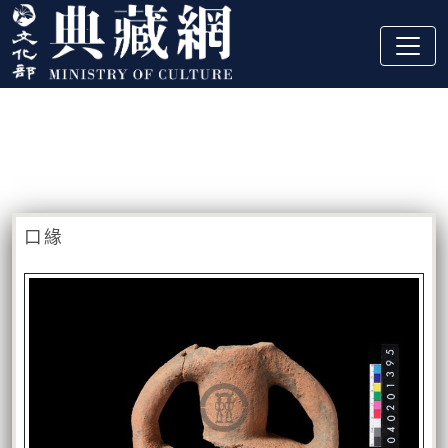
跳到主要內容
:::
藏品資訊
:::
口緣