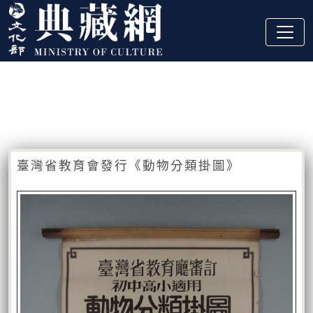
跳到主要內容
:::
藏品資訊
:::
臺灣省教育會發行《動物分類掛圖》