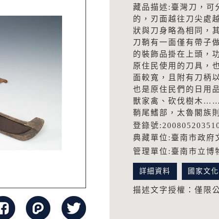
藏品描述:臺灣刀，可
的，刃面越往刀尖處
狀與刀身略為相同，
刀鞘有一面僅有帶子
的裝飾品掛在上頭，
原住民使用的刀具，
面較寬，且附有刀柄
也是原住民們的日用
獸家禽、砍伐樹木…
鞘尾鰭部，太魯閣族
登錄號:20080520351
典藏單位:臺南市政府
管理單位:臺南市立博
詳細資料
國家文
描述文字授權：僅限