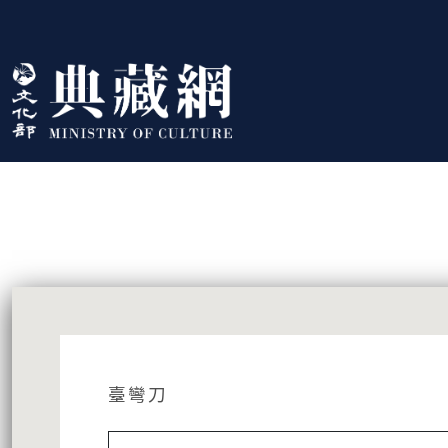
跳到主要內容
:::
藏品資訊
:::
臺彎刀