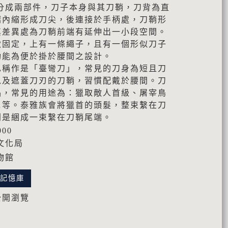
分成兩部件，刀子本身與其刀鞘，刀背為直
越內縮形成刀尖，後連接於手柄處，刀鞘形
其差異處為刀鞘前端有延伸出一小段空間。
做固定，上有一條繩子，且有一個形似刀子
功能為便於掛於腰間之設計。
也稱作是「臺彎刀」，常見的刀身為短且刀
以及遮蓋刀刃的刀鞘，習慣配戴於腰間。刀
品，常見的用途為：獵取敵人首級、屠宰鳥
…等。泰雅族會將獵首的頭髮，整束繫在刀
則是綑成一束繫在刀鞘尾端。
000
文化局
物館
化記憶庫
公開瀏覽