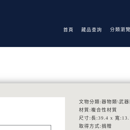
分類瀏
首頁
藏品查詢
文物分類:器物類\武
材質:複合性材質
尺寸:長:39.4 x 寬:13.
取得方式:捐贈