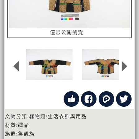
僅限公開瀏覽
文物分類:器物類\生活衣飾與用品
材質:織品
族群:魯凱族