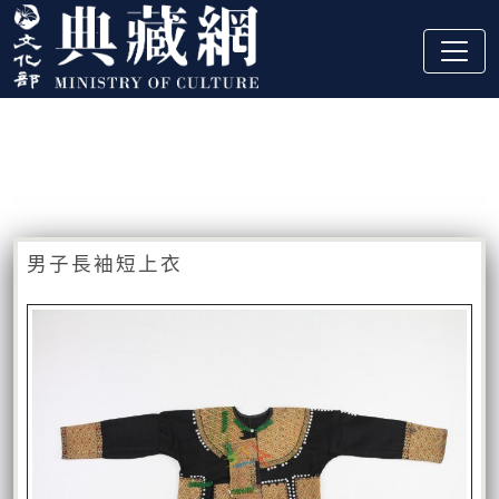
跳到主要內容
:::
藏品資訊
:::
男子長袖短上衣