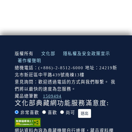
:::
版權所有
文化部
隱私權及安全政策宣示
著作權聲明
總機電話：(+886)-2-8512-6000 地址：24219新
北市新莊區中平路439號南棟13樓
意見詢問：歡迎透過電話的方式與我們聯繫。 我
們將以最快的速度為您服務。
藏品總筆數
1509494
文化部典藏網功能服務滿意度:
非常喜歡
喜歡
尚可
網站資料內容為典藏機關自行維運，藏品資料欄