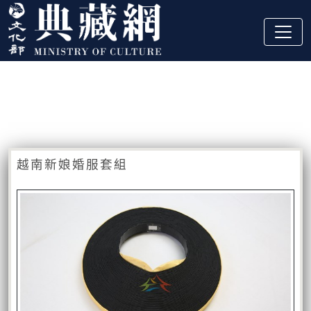
跳到主要內容
:::
藏品資訊
:::
越南新娘婚服套組