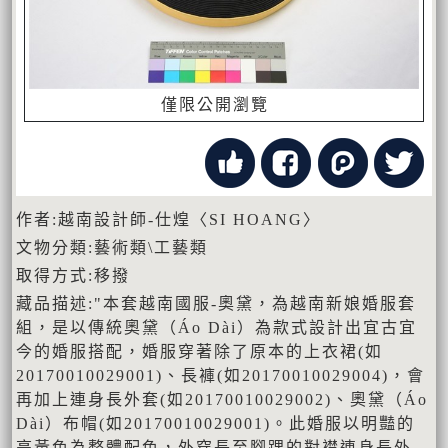
僅限公開瀏覽
作者:越南設計師-仕煌〈SI HOANG〉
文物分類:藝術類\工藝類
取得方式:移撥
藏品描述:"本套越南國服-奧黛，為越南新娘婚服套
組，是以傳統奧黛（Áo Dài）為款式設計出宜古宜
今的婚服搭配，婚服穿著除了原本的上衣裙(如
20170010029001)、長褲(如20170010029004)，會
再加上連身長外套(如20170010029002)、奧黛（Áo
Dài）布帽(如20170010029001)。此婚服以明豔的
亮黃色為整體配色，外穿長至腳踝的對襟連身長外