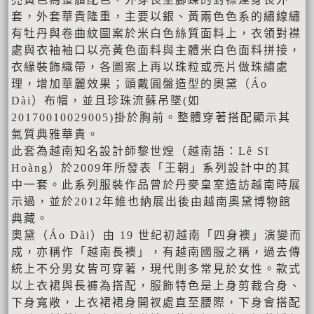
套，外套華貴隆重，主要以銀、黃兩色色系的繡線繡
有牡丹與卷曲紋圖案於米白色絲質面料上，衣領對襟
處與衣袖袖口以亮黃色面料與主體米白色面料拼接，
衣緣裝飾織帶，各圖案上再以珠粒或亮片做珠繡處
理，增加華麗效果；頭戴圓盤造型的奧黛（Áo
Dài）布帽，並且珍珠流蘇吊墜(如
20170010029005)掛於胸前。整體穿著搭配顯示其
氣質典雅華貴。
此套為越南知名設計師黎世煌（越南語：Lê Sĩ
Hoàng）於2009年所發表「王朝」系列設計中的其
中一套。此系列服裝作品曾於丹麥皇室造訪越南時展
示過，並於2012年維也納展出後由越南奧黛博物館
典藏。
奧黛（Áo Dài）由 19 世纪初越南「四身襖」演變而
成，亦稱作「越南長襖」，有越南國服之稱，過去傳
統上不分男女皆可穿著，現代則多常見於女性。款式
以上衣裙與長褲為搭配，服飾特色是上身剪裁合身、
下身寬敞，上衣裙裙身開衩處直至腰際，下身會搭配