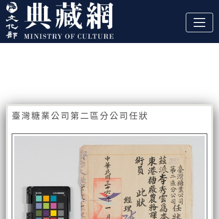
跳到主要內容
:::
藏品資訊
:::
臺灣糖業公司第二區分公司任狀