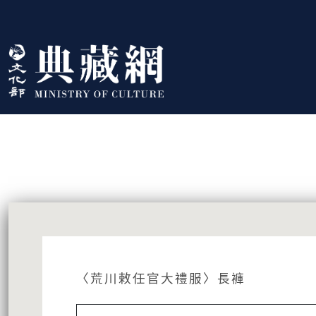
跳到主要內容
:::
藏品資訊
:::
〈荒川敕任官大禮服〉長褲