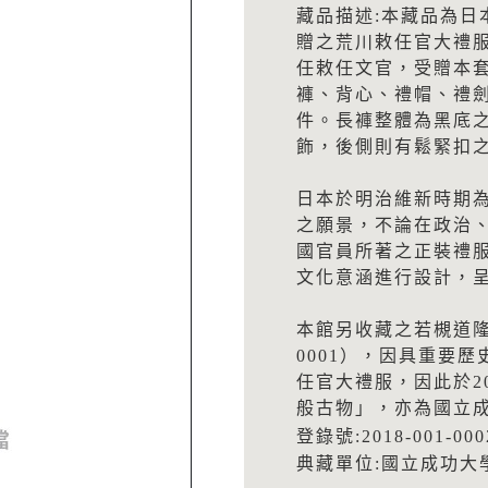
藏品描述:本藏品為日
贈之荒川敕任官大禮服
任敕任文官，受贈本
褲、背心、禮帽、禮
件。長褲整體為黑底
飾，後側則有鬆緊扣
日本於明治維新時期
之願景，不論在政治
國官員所著之正裝禮
文化意涵進行設計，
本館另收藏之若槻道隆校
0001），因具重要
任官大禮服，因此於2
般古物」，亦為國立
登錄號:2018-001-000
典藏單位:國立成功大