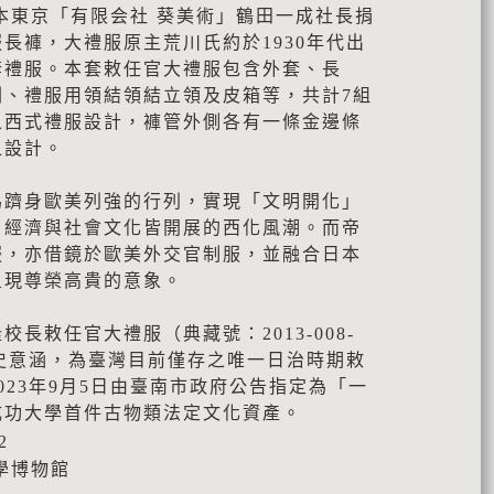
本東京「有限会社 葵美術」鶴田一成社長捐
長褲，大禮服原主荒川氏約於1930年代出
套禮服。本套敕任官大禮服包含外套、長
劍、禮服用領結領結立領及皮箱等，共計7組
之西式禮服設計，褲管外側各有一條金邊條
之設計。
為躋身歐美列強的行列，實現「文明開化」
、經濟與社會文化皆開展的西化風潮。而帝
服，亦借鏡於歐美外交官制服，並融合日本
呈現尊榮高貴的意象。
長敕任官大禮服（典藏號：2013-008-
歷史意涵，為臺灣目前僅存之唯一日治時期敕
023年9月5日由臺南市政府公告指定為「一
成功大學首件古物類法定文化資產。
2
學博物館