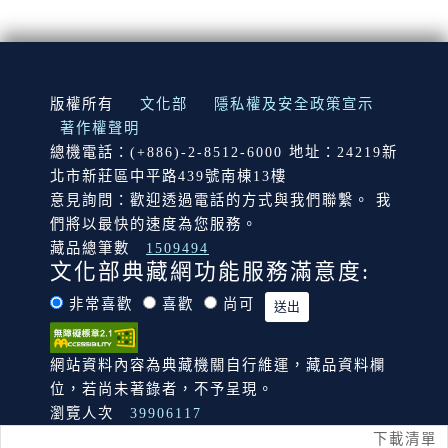
:::
版權所有
文化部
隱私權及安全政策宣示
著作權聲明
總機電話：(+886)-2-8512-6000 地址：24219新
北市新莊區中平路439號南棟13樓
意見詢問：歡迎透過電話的方式與我們聯繫。 我
們將以最快的速度為您服務。
藏品總筆數
1509494
文化部典藏網功能服務滿意度:
非常喜歡
喜歡
尚可
網站資料內容為典藏機關自行維運，藏品資料欄
位，若尚未著錄者，不予呈現。
瀏覽人次
39906117
下載清單