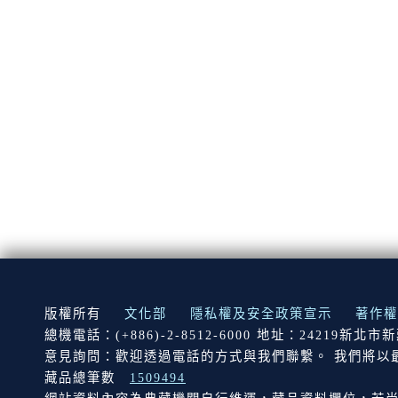
:::
版權所有
文化部
隱私權及安全政策宣示
著作權
總機電話：(+886)-2-8512-6000 地址：24219新北
意見詢問：歡迎透過電話的方式與我們聯繫。 我們將以
藏品總筆數
1509494