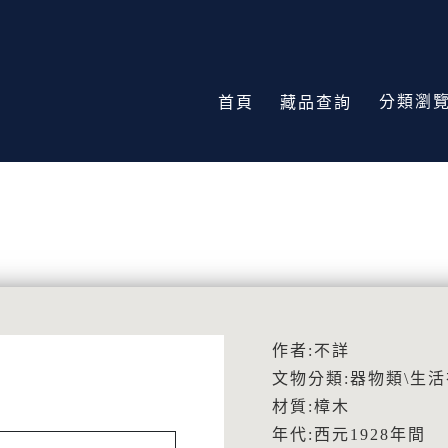
分類瀏
首頁
藏品查詢
作者:不詳
文物分類:器物類\生
材質:樟木
年代:西元1928年間