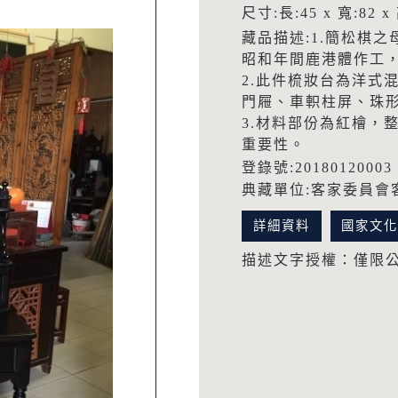
尺寸:長:45 x 寬:82 x
藏品描述:1.簡松棋
昭和年間鹿港體作工
2.此件梳妝台為洋式
門屜、車軹柱屏、珠
3.材料部份為紅檜，
重要性。
登錄號:20180120003
典藏單位:客家委員會
詳細資料
國家文
描述文字授權：僅限