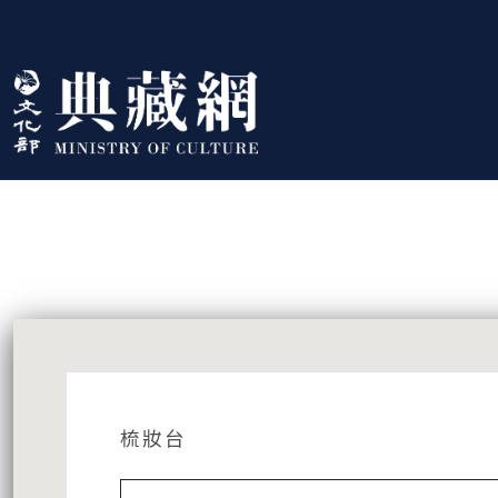
跳到主要內容
:::
藏品資訊
:::
梳妝台