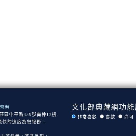
文化部典藏網功能
聲明
市新莊區中平路439號南棟13樓
非常喜歡
喜歡
尚可
最快的速度為您服務。