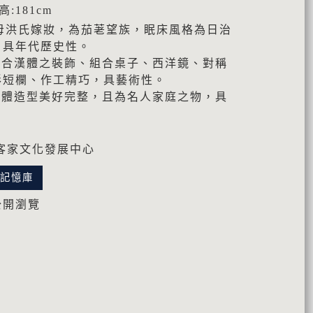
 高:181cm
之母洪氏嫁妝，為茄荖望族，眠床風格為日治
，具年代歷史性。
混合漢體之裝飾、組合桌子、西洋鏡、對稱
形短欄、作工精巧，具藝術性。
整體造型美好完整，且為名人家庭之物，具
客家文化發展中心
化記憶庫
公開瀏覽