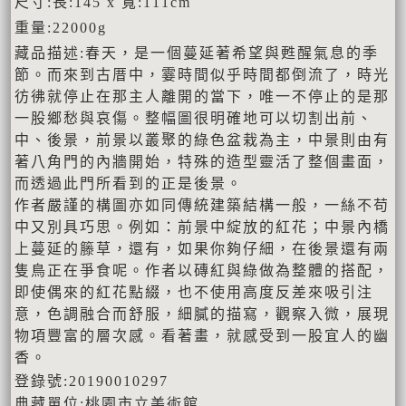
尺寸:長:145 x 寬:111cm
重量:22000g
藏品描述:春天，是一個蔓延著希望與甦醒氣息的季
節。而來到古厝中，霎時間似乎時間都倒流了，時光
彷彿就停止在那主人離開的當下，唯一不停止的是那
一股鄉愁與哀傷。整幅圖很明確地可以切割出前、
中、後景，前景以叢聚的綠色盆栽為主，中景則由有
著八角門的內牆開始，特殊的造型靈活了整個畫面，
而透過此門所看到的正是後景。
作者嚴謹的構圖亦如同傳統建築結構一般，一絲不苟
中又別具巧思。例如：前景中綻放的紅花；中景內橋
上蔓延的籐草，還有，如果你夠仔細，在後景還有兩
隻鳥正在爭食呢。作者以磚紅與綠做為整體的搭配，
即使偶來的紅花點綴，也不使用高度反差來吸引注
意，色調融合而舒服，細膩的描寫，觀察入微，展現
物項豐富的層次感。看著畫，就感受到一股宜人的幽
香。
登錄號:20190010297
典藏單位:桃園市立美術館