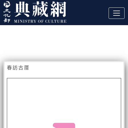
跳到主要內容
:::
藏品資訊
:::
春訪古厝