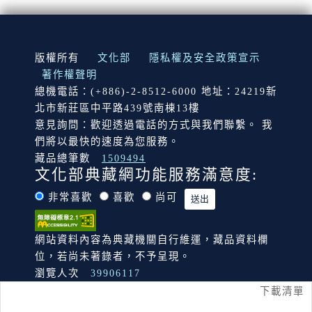
:::
版權所有
文化部
隱私權及安全政策宣示
著作權聲明
總機電話：(+886)-2-8512-6000 地址：24219新
北市新莊區中平路439號南棟13樓
意見詢問：歡迎透過電話的方式與我們聯繫。 我
們將以最快的速度為您服務。
藏品總筆數
1509494
文化部典藏網功能服務滿意度:
非常喜歡
喜歡
尚可
網站資料內容為典藏機關自行維運，藏品資料欄
位，若尚未著錄者，不予呈現。
瀏覽人次
39906117
下載清單