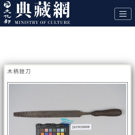
跳到主要內容
:::
藏品資訊
:::
木柄銼刀