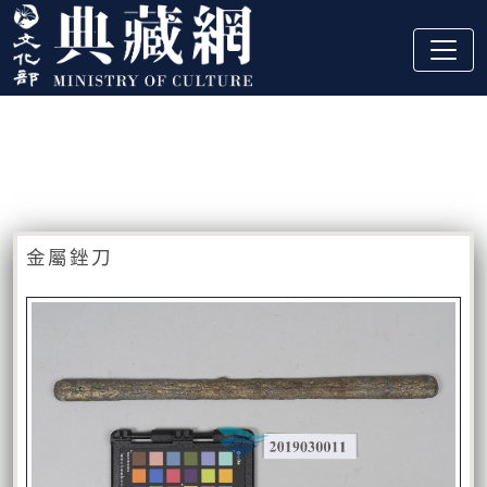
跳到主要內容
:::
藏品資訊
:::
金屬銼刀