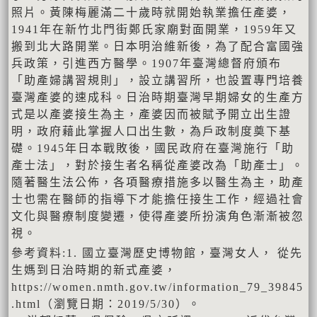
照片。黃陳梅麗滿二十歲時就開始執業擔任產婆，
1941年在新竹北門街鄭氏家廟對面開業，1959年又
搬到北大路開業。日本明治維新後，為了配合富國強
兵政策，引進西方醫學。1907年臺灣總督府頒布
「助產婦講習規則」，設立講習所，也設置專門培養
臺灣產婆的速成科。日治時期臺灣早期婦女的生產方
式是以產婆接生為主，產婆因而被賦予開立出生證
明，政府藉此掌握人口出生數，為戶政制度奠下基
礎。1945年日本戰敗後，國民政府在臺灣施行「助
產士法」，對於接生者名稱從產婆改為「助產士」。
隨著醫生法公佈，各項醫療措施多以醫生為主，助產
士也需在醫師的指導下才能擔任接生工作，經過社會
文化與醫療制度變遷，使得產婆所扮演角色漸漸被忽
視。
參考資料:1. 國立臺灣歷史博物館，臺灣女人， 從先
生媽到日治時期的新式產婆，
https://women.nmth.gov.tw/information_79_39845
.html（瀏覽日期：2019/5/30）。