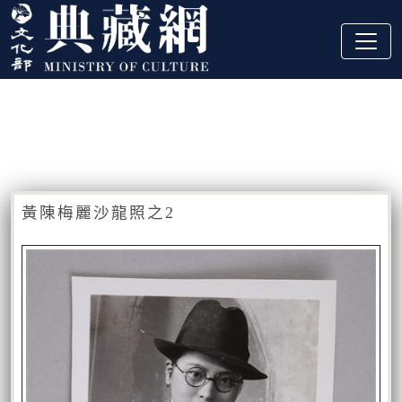
跳到主要內容
:::
藏品資訊
:::
黃陳梅麗沙龍照之2