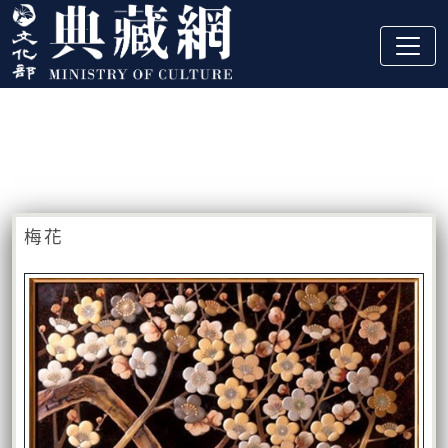
跳到主要內容
:::
藏品資訊
:::
梅花