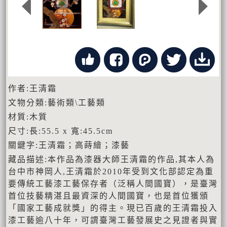
作者:王清霜
文物分類:藝術類\工藝類
材質:木質
尺寸:長:55.5 x 寬:45.5cm
關鍵字:王清霜；高蒔繪；漆藝
藏品描述:本作品為漆器大師王清霜的作品,其本人為
台中市神岡人,王清霜於2010年受到文化部認定為重
要傳統工藝漆工藝保存者（泛稱人間國寶），是臺灣
首位技藝精湛且最資深的人間國寶，也是首位獲頒
「國家工藝成就獎」的得主。現已百歲的王清霜投入
漆工藝逾八十年，可謂臺灣工藝發展史之見證者與實