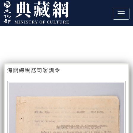
跳到主要內容
:::
藏品資訊
:::
海關總稅務司署訓令