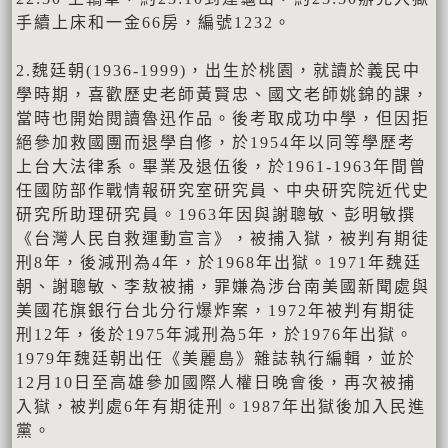
手續上床和一金66房，編號1232。
2.魏廷朝(1936-1999)，出生於桃園，就讀於義民中
學時期，喜歡歷史老師黃賢忠、國文老師姚錦的課，
當時也開始閱讀魯迅作品。後考取成功中學，但因拒
絕參加救國團而退學自修，於1954年以同等學歷考
上台大法律系。畢業及退伍後，於1961-1963年間曾
任國防部作戰情報研究室研究員、中央研究院近代史
研究所助理研究員。1963年因與謝聰敏、彭明敏撰
《台灣人民自救運動宣言》，被捕入獄，被判有期徒
刑8年，後減刑為4年，於1968年出獄。1971年魏廷
朝、謝聰敏、李敖被捕，罪嫌為涉台南美國新聞處與
美國花旗銀行台北分行爆炸案，1972年被判有期徒
刑12年，後於1975年減刑為5年，於1976年出獄。
1979年魏廷朝出任《美麗島》雜誌執行編輯，並於
12月10日至高雄參加國際人權日晚會後，再次被捕
入獄，被判處6年有期徒刑。1987年出獄後加入民進
黨。