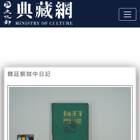
跳到主要內容
:::
藏品資訊
:::
魏廷朝獄中日記