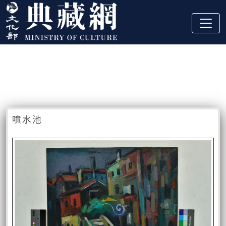
跳到主要內容
:::
藏品資訊
:::
噴水池