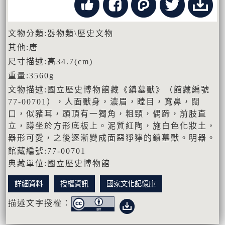
文物分類:器物類\歷史文物
其他:唐
尺寸描述:高34.7(cm)
重量:3560g
文物描述:國立歷史博物館藏《鎮墓獸》（館藏編號
77-00701），人面獸身，濃眉，瞠目，寬鼻，闊
口，似豬耳，頭頂有一獨角，粗頸，偶蹄，前肢直
立，蹲坐於方形底板上。泥質紅陶，施白色化妝土，
器形可愛，之後逐漸變成面惡猙獰的鎮墓獸。明器。
館藏編號:77-00701
典藏單位:國立歷史博物館
詳細資料
授權資訊
國家文化記憶庫
描述文字授權：