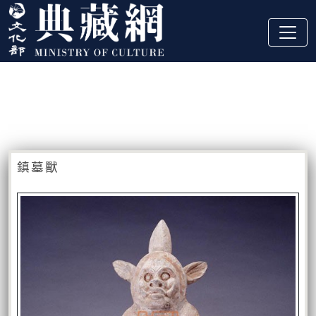
跳到主要內容
:::
藏品資訊
:::
鎮墓獸