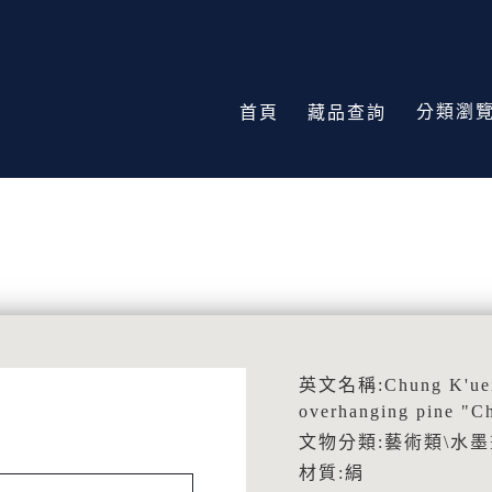
分類瀏
首頁
藏品查詢
英文名稱:Chung K'uei's 
overhanging pine "C
文物分類:藝術類\水墨
材質:絹