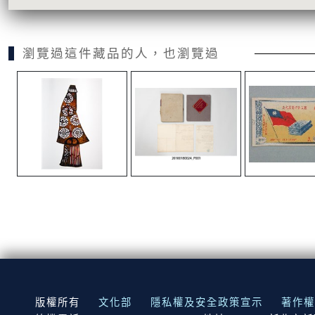
瀏覽過這件藏品的人，也瀏覽過
:::
版權所有
文化部
隱私權及安全政策宣示
著作權