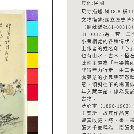
其他:民國
尺寸描述:縱18.8 橫11.
文物描述:國立歷史博
（館藏編號81-0031
81-00325為一套
小鬼相處的各種情狀
上作者的姓名印「心
也有山水、古木、怪
此件主題為「軒渠據
醉得無力行走，由二
露笑意的小鬼與茫然
意，傾斜往下的構圖似
年入藏本館，係為受託
古物。
溥心畬（1896-19
王奕訢，故其作品有
豐富收藏，詩、書、
張大千並稱為「南張