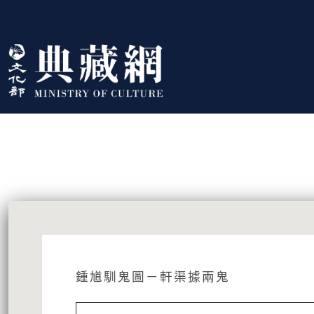
跳到主要內容
:::
藏品資訊
:::
鍾馗馴鬼圖－軒渠據兩鬼