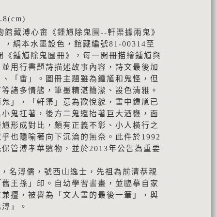
8(cm)
物館藏溥心畬《鍾馗除鬼圖--軒渠據兩鬼》
8），絹本水墨設色，館藏編號81-00314至
十二開《鍾馗除鬼圖冊》，每一開冊描繪鍾馗與
，並用行書題詩描述故事內容，詩文最後加
」、「畬」。圖冊主題雖為鍾馗和鬼怪，但
石等諸多情態，筆墨精湛簡潔、設色清雅。
兩鬼」，「軒渠」意為歡悅貌，畫中鍾馗已
名小鬼扛著，後方二鬼還抬著巨大酒甕，面
鍾馗形成對比，頗有正義不彰、小人橫行之
乎也隱喻著向下沉淪的無奈。此件於1992
保管溥孝華遺物，並於2013年公告為重要
63），名溥儒，號西山逸士，先祖為前清恭親
「舊王孫」印。自幼學習書畫，並臨摹自家
畫兼擅，被譽為「文人畫的最後一筆」，與
北溥」。