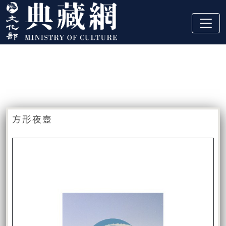
跳到主要內容
:::
藏品資訊
:::
方形夜壺