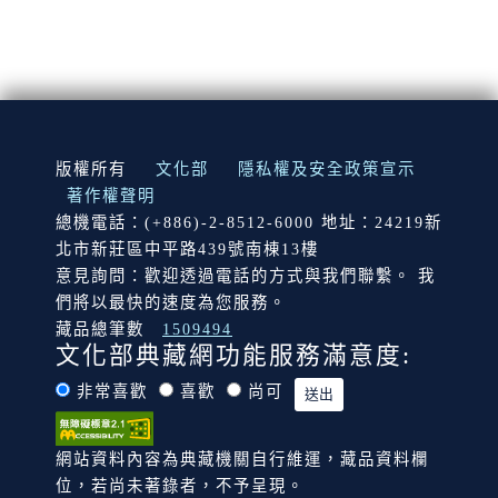
:::
版權所有
文化部
隱私權及安全政策宣示
著作權聲明
總機電話：(+886)-2-8512-6000 地址：24219新
北市新莊區中平路439號南棟13樓
意見詢問：歡迎透過電話的方式與我們聯繫。 我
們將以最快的速度為您服務。
藏品總筆數
1509494
文化部典藏網功能服務滿意度:
非常喜歡
喜歡
尚可
網站資料內容為典藏機關自行維運，藏品資料欄
位，若尚未著錄者，不予呈現。