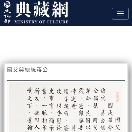
跳到主要內容
:::
藏品資訊
:::
國父與總統蔣公