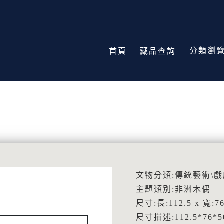
分類瀏
首頁
藏品查詢
文物分類:傳統藝術\戲
主題類別:非洲木偶
尺寸:長:112.5 x 寬:76
尺寸描述:112.5*76*