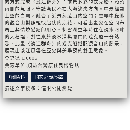
的方式完成〈淡江群舟〉：前景多彩的戎克船，船頭
兩側的魚眼，守護漁民不在大海迷失方向。中景輕飄
上空的白霧，融合了近景與遠山的空間；雲霧中朦朧
的觀音山對照輕快起伏的浪花，可看出畫家在空間布
局上與情境描繪的用心。郭雪湖童年時住在淡水河畔
的大稻埕，對往來於淡水港與廈門的戎克船十分熟
悉，此畫〈淡江群舟〉的戎克船搭配觀音山的勝景，
展現出淡江風雲在歷史與美學觀的雙重意象。
登錄號:D0005
典藏單位:順益台灣原住民博物館
詳細資料
國家文化記憶庫
描述文字授權：僅限公開瀏覽