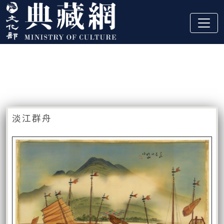
跳到主要內容
:::
藏品資訊
:::
淡江群舟