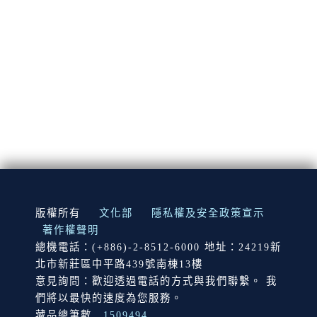
:::
版權所有
文化部
隱私權及安全政策宣示
著作權聲明
總機電話：(+886)-2-8512-6000 地址：24219新
北市新莊區中平路439號南棟13樓
意見詢問：歡迎透過電話的方式與我們聯繫。 我
們將以最快的速度為您服務。
藏品總筆數
1509494