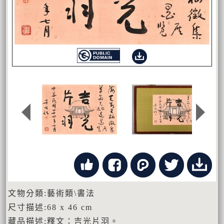
文物分類:藝術類\書法
尺寸描述:68 x 46 cm
藏品描述:釋文：吉光片羽。