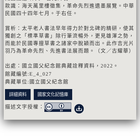
款識：海天萬里樓徵集，革命先烈進遺墨展覽。中華
民國四十四年七月。于右任。
賞析：太平老人書法早年得力於對北碑的精研，使其
獨創之「標準草書」除行筆流暢外，更見雄渾之勢，
而能於民國專擅草書之諸家中脫穎而出。此作吉光片
羽乃為革命先烈、先進書法展而題。（文／古耀華）
出處：國立國父紀念館典藏詮釋資料，2022。
館藏編號:E_4_027
典藏單位:國立國父紀念館
詳細資料
國家文化記憶庫
描述文字授權：