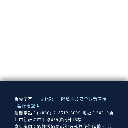
:::
版權所有
文化部
隱私權及安全政策宣示
著作權聲明
總機電話：(+886)-2-8512-6000 地址：24219新
北市新莊區中平路439號南棟13樓
意見詢問：歡迎透過電話的方式與我們聯繫。 我