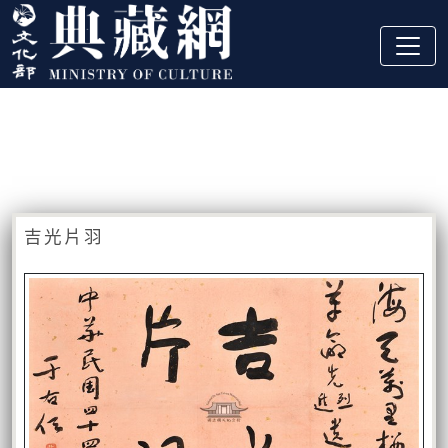
跳到主要內容
:::
藏品資訊
:::
吉光片羽