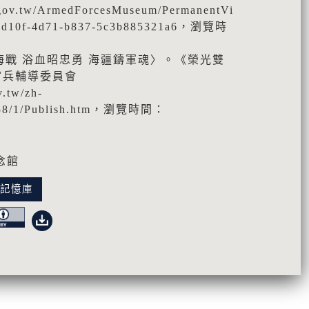
.gov.tw/ArmedForcesMuseum/PermanentVi
ba-d10f-4d71-b837-5c3b885321a6，瀏覽時
二海戰 浴血昭忠勇 海疆鑄軍魂〉。《榮光雙
官兵輔導委員會
v.tw/zh-
558/1/Publish.htm，瀏覽時間：
念館
化記憶庫