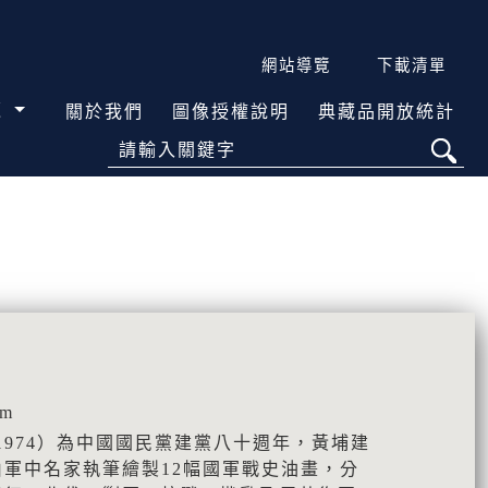
網站導覽
下載清單
覽
關於我們
圖像授權說明
典藏品開放統計
請輸入關鍵字
cm
（1974）為中國國民黨建黨八十週年，黃埔建
軍中名家執筆繪製12幅國軍戰史油畫，分