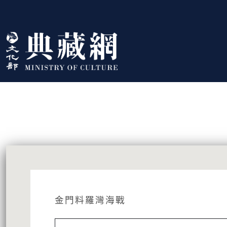
跳到主要內容
:::
藏品資訊
:::
金門料羅灣海戰