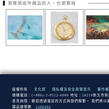
瀏覽過這件藏品的人，也瀏覽過
:::
版權所有
文化部
隱私權及安全政策宣示
著作權
總機電話：(+886)-2-8512-6000 地址：24219新北
意見詢問：歡迎透過電話的方式與我們聯繫。 我們將以
藏品總筆數
1509494