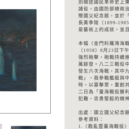
別繪述國民革命史上
諸役，由國防部總政
贈國父紀念館，並於
長黃季陸（1899-1
是藝術上的成就，並
本幅〈金門料羅灣海戰
（1958）8月23日
強烈砲擊，砲戰持續進
萬餘發。八二三戰役
發生六次海戰，其中
戰」，我參戰艦艇與
時，以寡擊眾，重創
二日為「臺海戰役勝
犯難、忠勇堅毅的精
出處：國立國父紀念館
參考資料：
1.〈戡亂暨臺海戰役