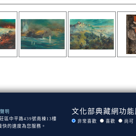
文化部典藏網功能
聲明
市新莊區中平路439號南棟13樓
非常喜歡
喜歡
尚可
最快的速度為您服務。