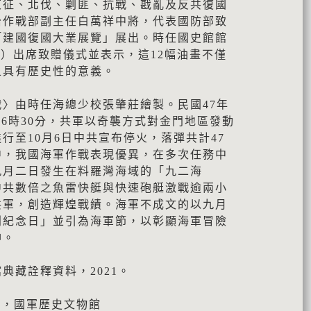
東征、北伐、剿匪、抗戰、戡亂及反共復國
治作戰部副主任白萬祥中將，代表國防部致
「建國復國大業展覽」展出。時任國史館館
985）出席致贈儀式並表示，這12幅油畫不僅
且具有歷史性的意義。
〉由時任海總少校張肇莊繪製。民國47年
下午6時30分，共軍以奇襲方式對金門地區發動
行至10月6日中共宣布停火，落彈共計47
中，我國海軍作戰表現優異，在多次任務中
九月二日發生在料羅灣海域的「九二海
中共數倍之魚雷快艇與快速砲艇激戰逾兩小
共軍，創造輝煌戰績。海軍不成文的以九月
利紀念日」並引為海軍節，以彰顯海軍冒險
神。
典藏詮釋資料，2021。
〉，國軍歷史文物館