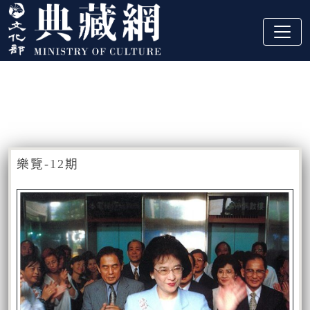
跳到主要內容
:::
藏品資訊
:::
樂覽-12期