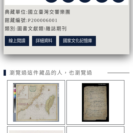
典藏單位:國立臺灣交響樂團
館藏編號:P200006001
類別:圖書文獻類\雜誌期刊
線上閱讀
詳細資料
國家文化記憶庫
瀏覽過這件藏品的人，也瀏覽過