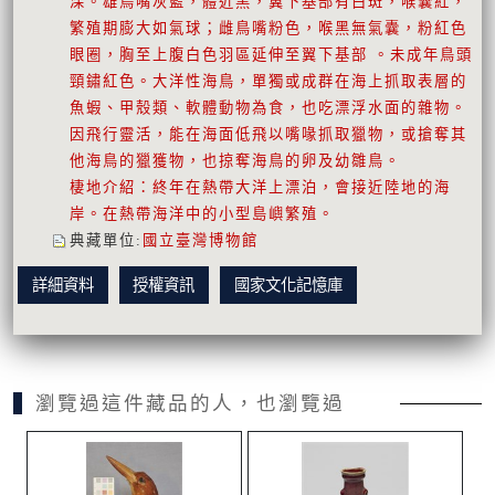
深。雄鳥嘴灰藍，體近黑，翼下基部有白斑，喉囊紅，
繁殖期膨大如氣球；雌鳥嘴粉色，喉黑無氣囊，粉紅色
眼圈，胸至上腹白色羽區延伸至翼下基部 。未成年鳥頭
頸鏽紅色。大洋性海鳥，單獨或成群在海上抓取表層的
魚蝦、甲殼類、軟體動物為食，也吃漂浮水面的雜物。
因飛行靈活，能在海面低飛以嘴喙抓取獵物，或搶奪其
他海鳥的獵獲物，也掠奪海鳥的卵及幼雛鳥。
棲地介紹：終年在熱帶大洋上漂泊，會接近陸地的海
岸。在熱帶海洋中的小型島嶼繁殖。
典藏單位
:
國立臺灣博物館
詳細資料
授權資訊
國家文化記憶庫
瀏覽過這件藏品的人，也瀏覽過