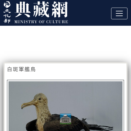
跳到主要內容
:::
藏品資訊
:::
白斑軍艦鳥