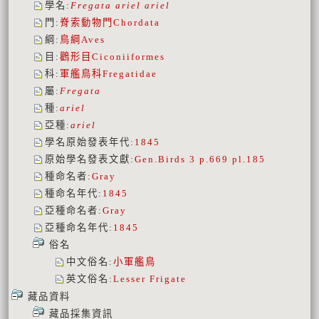
學名
:
Fregata ariel ariel
門
:
脊索動物門
Chordata
綱
:
鳥綱
Aves
目
:
鸛形目
Ciconiiformes
科
:
軍艦鳥科
Fregatidae
屬
:
Fregata
種
:
ariel
亞種
:
ariel
學名原始發表年代
:
1845
原始學名發表文獻
:
Gen.Birds 3 p.669 pl.185
種命名者
:
Gray
種命名年代
:
1845
亞種命名者
:
Gray
亞種命名年代
:
1845
俗名
中文俗名
:
小軍艦鳥
英文俗名
:
Lesser Frigate
藏品資料
藏品採集資訊