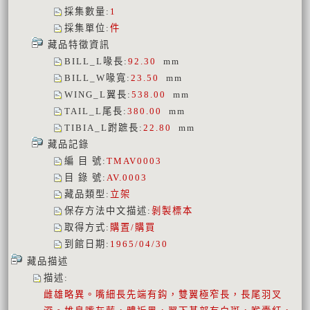
採集數量
:
1
採集單位
:
件
藏品特徵資訊
BILL_L喙長
:
92.30
mm
BILL_W喙寬
:
23.50
mm
WING_L翼長
:
538.00
mm
TAIL_L尾長
:
380.00
mm
TIBIA_L跗蹠長
:
22.80
mm
藏品記錄
編 目 號
:
TMAV0003
目 錄 號
:
AV.0003
藏品類型
:
立架
保存方法中文描述
:
剝製標本
取得方式
:
購置/購買
到館日期
:
1965/04/30
藏品描述
描述
:
雌雄略異。嘴細長先端有鈎，雙翼極窄長，長尾羽叉