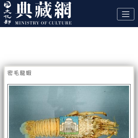
跳到主要內容
:::
藏品資訊
:::
密毛龍蝦