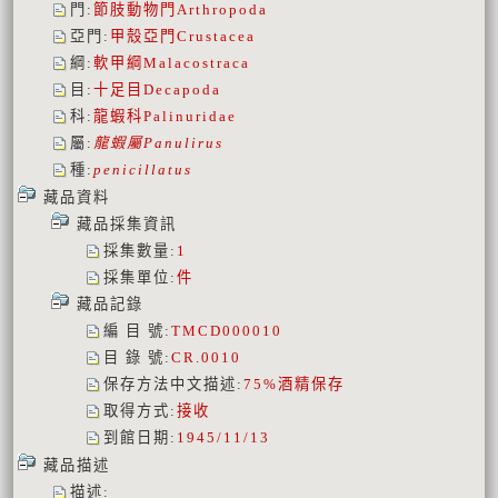
門
:
節肢動物門
Arthropoda
亞門
:
甲殼亞門
Crustacea
綱
:
軟甲綱
Malacostraca
目
:
十足目
Decapoda
科
:
龍蝦科
Palinuridae
屬
:
龍蝦屬
Panulirus
種
:
penicillatus
藏品資料
藏品採集資訊
採集數量
:
1
採集單位
:
件
藏品記錄
編 目 號
:
TMCD000010
目 錄 號
:
CR.0010
保存方法中文描述
:
75%酒精保存
取得方式
:
接收
到館日期
:
1945/11/13
藏品描述
描述
: