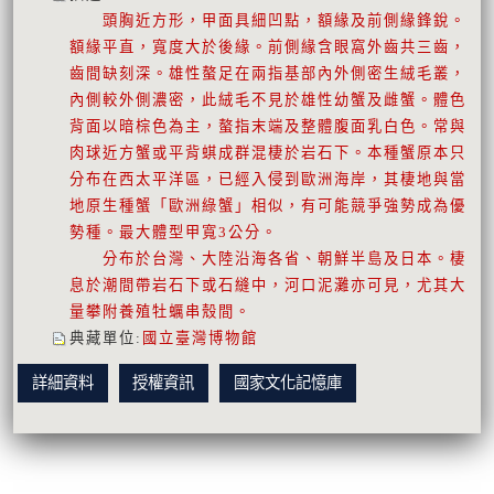
頭胸近方形，甲面具細凹點，額緣及前側緣鋒銳。
額緣平直，寬度大於後緣。前側緣含眼窩外齒共三齒，
齒間缺刻深。雄性螯足在兩指基部內外側密生絨毛叢，
內側較外側濃密，此絨毛不見於雄性幼蟹及雌蟹。體色
背面以暗棕色為主，螯指末端及整體腹面乳白色。常與
肉球近方蟹或平背蜞成群混棲於岩石下。本種蟹原本只
分布在西太平洋區，已經入侵到歐洲海岸，其棲地與當
地原生種蟹「歐洲綠蟹」相似，有可能競爭強勢成為優
勢種。最大體型甲寬3公分。
分布於台灣、大陸沿海各省、朝鮮半島及日本。棲
息於潮間帶岩石下或石縫中，河口泥灘亦可見，尤其大
量攀附養殖牡蠣串殼間。
典藏單位
:
國立臺灣博物館
詳細資料
授權資訊
國家文化記憶庫