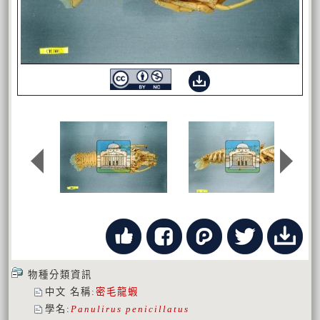
物種分類資訊
中文 名稱
:
密毛龍蝦
學名
:
Panulirus penicillatus