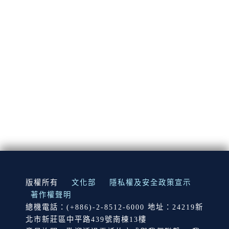
:::
版權所有
文化部
隱私權及安全政策宣示
著作權聲明
總機電話：(+886)-2-8512-6000 地址：24219新
北市新莊區中平路439號南棟13樓