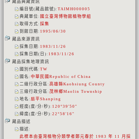
藏品典藏資訊
編目號(藏品館號)
:
TAIMH000005
典藏單位
:
國立臺灣博物館植物學組
取得方式
:
採集
到館日期
:
1995/06/30
藏品來源資訊
採集日期
:
1983/11/26
採集日期(日)
:
1983/11/26
藏品採集地理資訊
國別代碼
:
TW
國名
:
中華民國
Republic of China
二級行政分區
:
高雄縣
Kaohsiung County
三級行政分區
:
茂林鄉
Maolin Township
地名
:
扇平
Shanping
經度(度/分/秒)
:
120°39'50"
緯度(度/分/秒)
:
22°58'16"
藏品描述
描述
:
此標本由臺灣植物分類學者鄭元春於 1983 年 11 月採