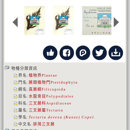
物種分類資訊
界名
:
植物界
Plantae
門名
:
蕨類植物門
Pteridophyta
綱名
:
真蕨綱
Filicopsida
目名
:
水龍骨目
Polypodiales
科名
:
三叉蕨科
Aspidiaceae
屬名
:
三叉蕨屬
Tectaria
學名
:
Tectaria devexa (Kunze) Copel.
中文名
:
排灣三叉蕨