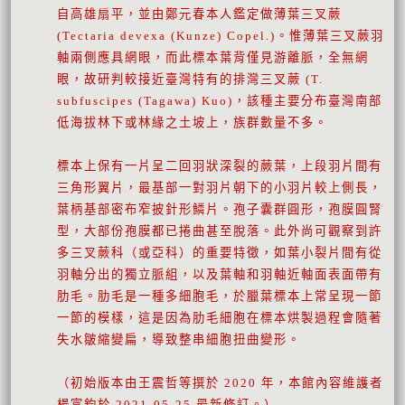
自高雄扇平，並由鄭元春本人鑑定做薄葉三叉蕨
(Tectaria devexa (Kunze) Copel.)。惟薄葉三叉蕨羽
軸兩側應具網眼，而此標本葉背僅見游離脈，全無網
眼，故研判較接近臺灣特有的排灣三叉蕨 (T.
subfuscipes (Tagawa) Kuo)，該種主要分布臺灣南部
低海拔林下或林緣之土坡上，族群數量不多。
標本上保有一片呈二回羽狀深裂的蕨葉，上段羽片間有
三角形翼片，最基部一對羽片朝下的小羽片較上側長，
葉柄基部密布窄披針形鱗片。孢子囊群圓形，孢膜圓腎
型，大部份孢膜都已捲曲甚至脫落。此外尚可觀察到許
多三叉蕨科（或亞科）的重要特徵，如葉小裂片間有從
羽軸分出的獨立脈組，以及葉軸和羽軸近軸面表面帶有
肋毛。肋毛是一種多細胞毛，於臘葉標本上常呈現一節
一節的模樣，這是因為肋毛細胞在標本烘製過程會隨著
失水皺縮變扁，導致整串細胞扭曲變形。
（初始版本由王震哲等撰於 2020 年，本館內容維護者
楊富鈞於 2021-05-25 最新修訂。）