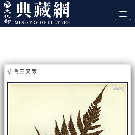
跳到主要內容
:::
藏品資訊
:::
排灣三叉蕨