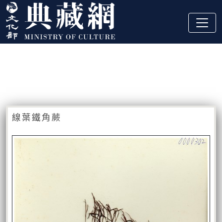
跳到主要內容
:::
藏品資訊
:::
線葉鐵角蕨