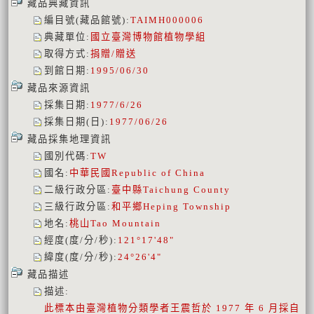
藏品典藏資訊
編目號(藏品館號)
:
TAIMH000006
典藏單位
:
國立臺灣博物館植物學組
取得方式
:
捐贈/贈送
到館日期
:
1995/06/30
藏品來源資訊
採集日期
:
1977/6/26
採集日期(日)
:
1977/06/26
藏品採集地理資訊
國別代碼
:
TW
國名
:
中華民國
Republic of China
二級行政分區
:
臺中縣
Taichung County
三級行政分區
:
和平鄉
Heping Township
地名
:
桃山
Tao Mountain
經度(度/分/秒)
:
121°17'48"
緯度(度/分/秒)
:
24°26'4"
藏品描述
描述
:
此標本由臺灣植物分類學者王震哲於 1977 年 6 月採自