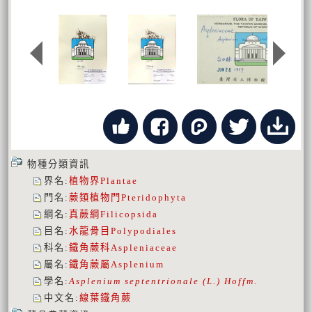
物種分類資訊
界名
:
植物界
Plantae
門名
:
蕨類植物門
Pteridophyta
綱名
:
真蕨綱
Filicopsida
目名
:
水龍骨目
Polypodiales
科名
:
鐵角蕨科
Aspleniaceae
屬名
:
鐵角蕨屬
Asplenium
學名
:
Asplenium septentrionale (L.) Hoffm.
中文名
:
線葉鐵角蕨