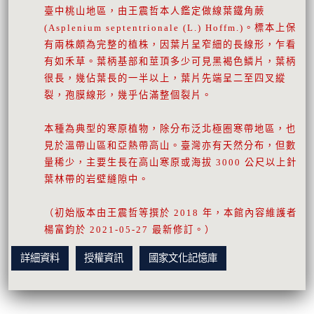
臺中桃山地區，由王震哲本人鑑定做線葉鐵角蕨
(Asplenium septentrionale (L.) Hoffm.)。標本上保
有兩株頗為完整的植株，因葉片呈窄細的長線形，乍看
有如禾草。葉柄基部和莖頂多少可見黑褐色鱗片，葉柄
很長，幾佔葉長的一半以上，葉片先端呈二至四叉縱
裂，孢膜線形，幾乎佔滿整個裂片。
本種為典型的寒原植物，除分布泛北極圈寒帶地區，也
見於溫帶山區和亞熱帶高山。臺灣亦有天然分布，但數
量稀少，主要生長在高山寒原或海拔 3000 公尺以上針
葉林帶的岩壁縫隙中。
（初始版本由王震哲等撰於 2018 年，本館內容維護者
楊富鈞於 2021-05-27 最新修訂。）
詳細資料
授權資訊
國家文化記憶庫