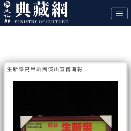
跳到主要內容
:::
藏品資訊
:::
生新樂高甲戲團演出宣傳海報