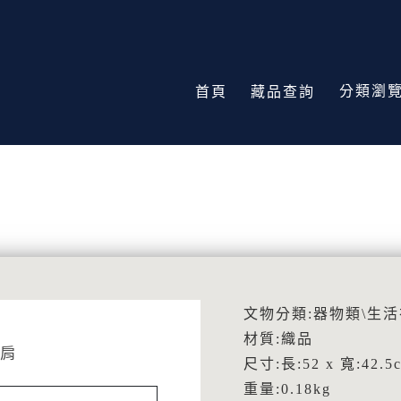
分類瀏
首頁
藏品查詢
文物分類:器物類\生
材質:織品
肩
尺寸:長:52 x 寬:42.5
重量:0.18kg