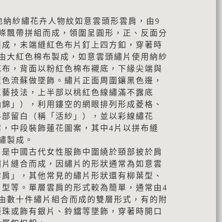
白地納紗繡花卉人物紋如意雲頭形雲肩，由9
4條飄帶拼組而成，領圍呈圓形，正、反面分
製成，末端縫紅色布片釘上四方釦，穿著時
帶由大紅色棉布製成，如意雲頭繡片使用納紗
底布，背面以粉紅色棉布襯底，下緣尖端與
藍色流蘇做墜飾。繡片正面周圍鑲黑色邊，
工藝技法，上半部以桃紅色線繡滿不露底
納錦」），利用鏤空的網眼排列形成菱格、
半部留白（稱「活紗」），並以彩線繡花
案，中段裝飾蓮花圖案，其中4片以拼布縫
繡製成。
，是中國古代女性服飾中圍繞於頸部披於肩
繡片縫合而成，因繡片的形狀通常為如意雲
雲肩」，其他常見的繡片形狀還有柳葉型、
片型等。單層雲肩的形式較為簡單，通常由4
有由數十件繡片組合而成的雙層形式，有的附
綴珠或飾有銀片、鈴鐺等墜飾，穿著時開口