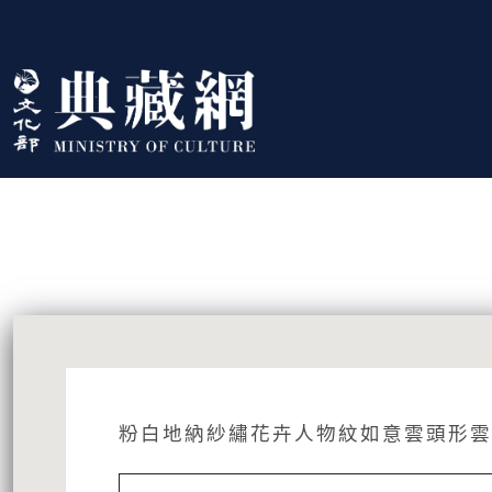
跳到主要內容
:::
藏品資訊
:::
粉白地納紗繡花卉人物紋如意雲頭形雲