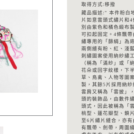
取得方式:移撥
藏品描述:" 本件粉
片如意雲頭式繡片和
別由紫色和橘色緞布
可扣起固定。4條飄
繡專用的「篩絹」為
兩側縫有粉、紅、淺
刺繡圖案使用納紗繡
（稱為「滿紗」或「
花朵或回字紋樣，下
草、鳥禽、人物等圖
製，其餘5片採用納紗
雲肩又稱為「雲披」
頭的裝飾品，由數件
頭式，因此被稱為「
桃型、蓮花瓣型、鎖
至6片繡片縫合，亦
有飄帶、劍帶，周圍